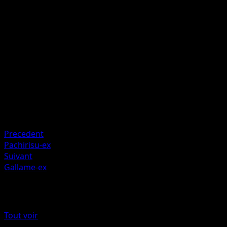
70
Le Pokémon Actif de votre adversaire est maintenant
Confus.
Artiste
Kuroimori
HP
140
Retraite
Faiblesse
Obscurité +20
Precedent
Pachirisu-ex
Suivant
Gallame-ex
Plus de Choc Spatio-Temporel
Tout voir