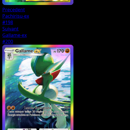
Precedent
Pachirisu-ex
#198
Suivant
Gallame-ex
#200