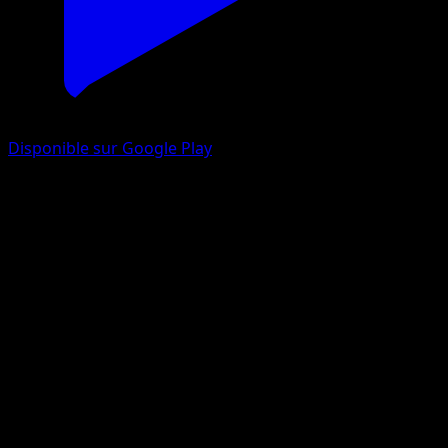
Disponible sur Google Play
Magirêve-ex
Choc Spatio-Temporel
Jeu de Cartes à Collectionner Pokémon Pocket
#199
Deux Étoiles
Kuroimori
Pokémon