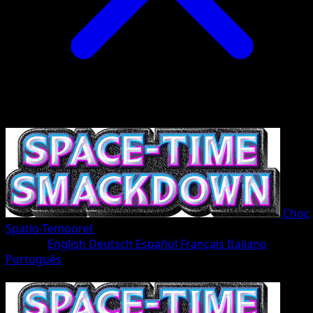
Choc
Spatio-Temporel
•
#199/207
•
Deux Étoiles
Langue
English
Deutsch
Español
Français
Italiano
Português
Pokémon
Niveau 1