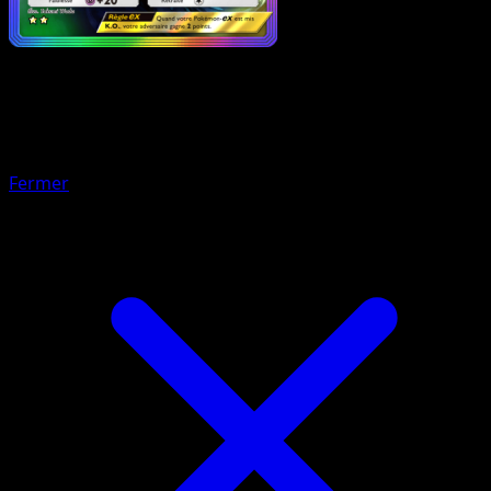
Pokémon
Niveau 1
Magirêve-ex
Fermer