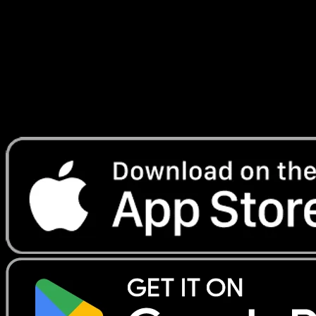
Spatio-Temporel
#199
Telechargez Eyevo pour scanner les cartes
instantanement et suivre les prix.
Profitez de prix en direct, d'outils de collection et de scans
rapides. Ouvrez cette carte dans l'app ou telechargez
maintenant.