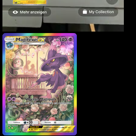
Magirêve-ex
·
Choc