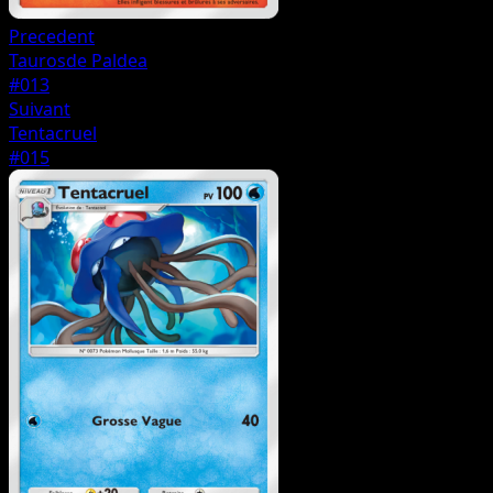
Precedent
Taurosde Paldea
#013
Suivant
Tentacruel
#015