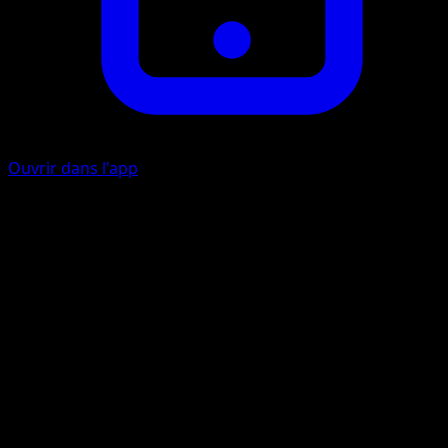
Ouvrir dans l'app
Pluie Éclaboussante
E
10
Artiste
Shibuzoh.
HP
70
Retraite
Faiblesse
Électrique +20