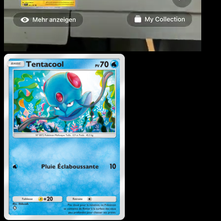
Tentacool
·
Réjouissance