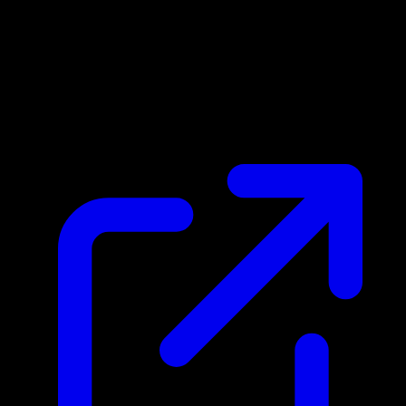
Prix du marche
N/A
Live