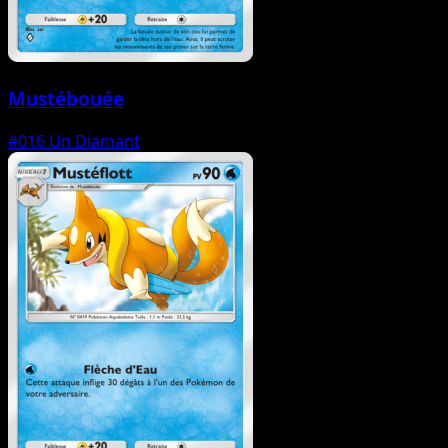
Mustébouée
#016
Un Diamant