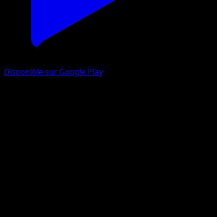
Disponible sur Google Play
Tentacool
Réjouissances Rayonnantes
Jeu de Cartes à Collectionner Pokémon Pocket
#014
Un Diamant
Shibuzoh.
Pokémon