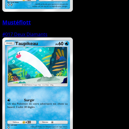
Mustéflott
#017
Deux Diamants