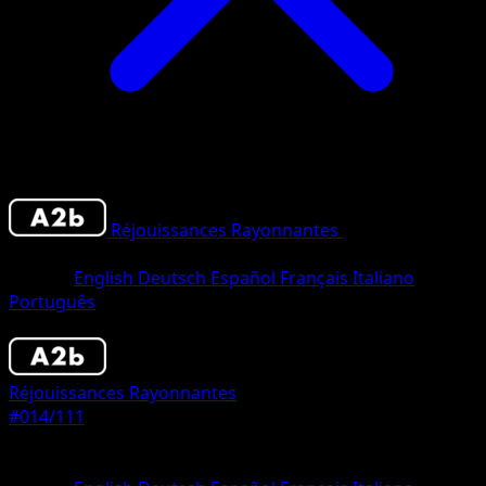
Réjouissances Rayonnantes
•
#014/111
•
Un
Diamant
Langue
English
Deutsch
Español
Français
Italiano
Português
Pokémon
Base
Réjouissances Rayonnantes
#014/111
Rarete
Un Diamant