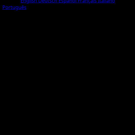
Langue
English
Deutsch
Español
Français
Italiano
Português