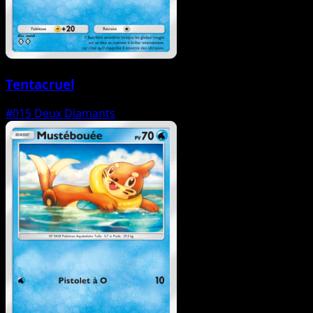
Tentacruel
#015
Deux Diamants