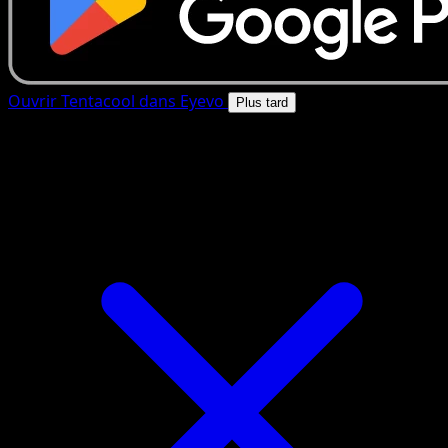
Ouvrir Tentacool dans Eyevo
Plus tard
4.8★
|
50k+ telechargements
|
Gratuit
Tentacool