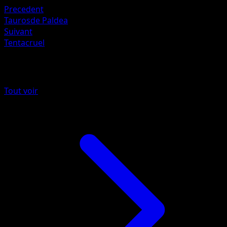
Precedent
Taurosde Paldea
Suivant
Tentacruel
Plus de Réjouissances Rayonnantes
Tout voir