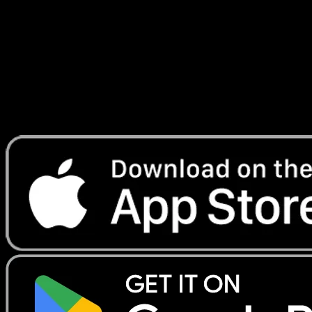
Rayonnantes
#014
Telechargez Eyevo pour scanner les cartes
instantanement et suivre les prix.
Profitez de prix en direct, d'outils de collection et de scans
rapides. Ouvrez cette carte dans l'app ou telechargez
maintenant.