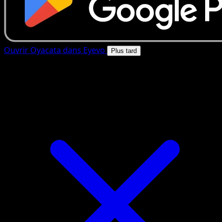
Ouvrir Oyacata dans Eyevo
Plus tard
4.8★
|
50k+ telechargements
|
Gratuit
Oyacata