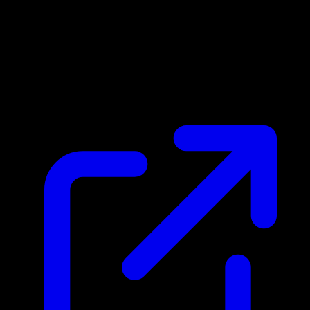
Prix du marche
N/A
Live