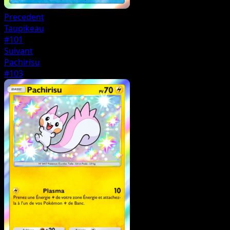
Precedent
Taupikeau
#101
Suivant
Pachirisu
#103