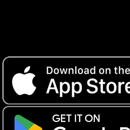
Rayonnantes
#102
Telechargez Eyevo pour scanner les cartes
instantanement et suivre les prix.
Profitez de prix en direct, d'outils de collection et de scans
rapides. Ouvrez cette carte dans l'app ou telechargez
maintenant.