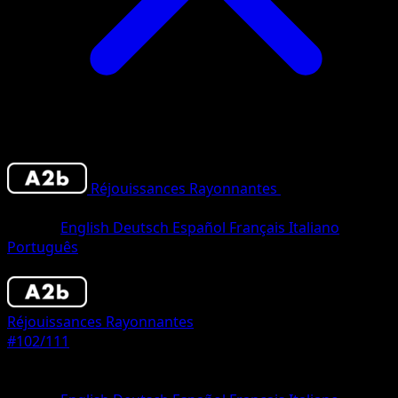
Réjouissances Rayonnantes
•
#102/111
•
Un
Chromatique
Langue
English
Deutsch
Español
Français
Italiano
Português
Pokémon
Base
Réjouissances Rayonnantes
#102/111
Rarete
Un Chromatique