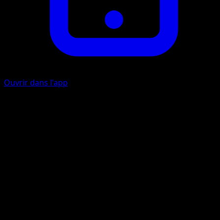
Ouvrir dans l'app
Cyclone Océanique
E
E
I
I
80
Cette attaque inflige aussi 10 dégâts à chaque Pokémon 
Banc de votre adversaire.
Artiste
GOSSAN
HP
120