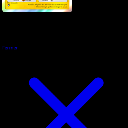
Pokémon
Base
Oyacata
Fermer