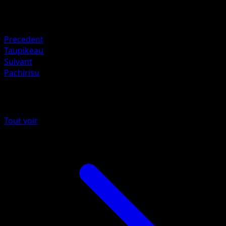
Retraite
Faiblesse
Électrique +20
Precedent
Taupikeau
Suivant
Pachirisu
Plus de Réjouissances Rayonnantes
Tout voir