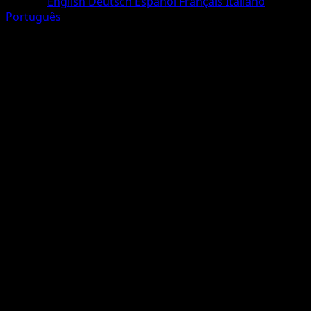
Langue
English
Deutsch
Español
Français
Italiano
Português