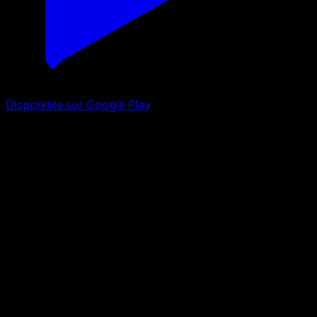
Disponible sur Google Play
Oyacata
Réjouissances Rayonnantes
Jeu de Cartes à Collectionner Pokémon Pocket
#102
Un Chromatique
GOSSAN
Pokémon