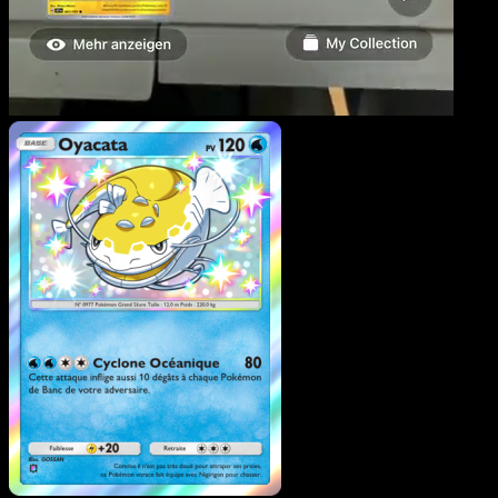
Oyacata
·
Réjouissances