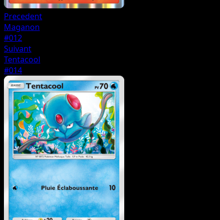
Precedent
Maganon
#012
Suivant
Tentacool
#014