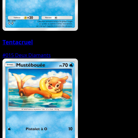
Tentacruel
#015
Deux Diamants