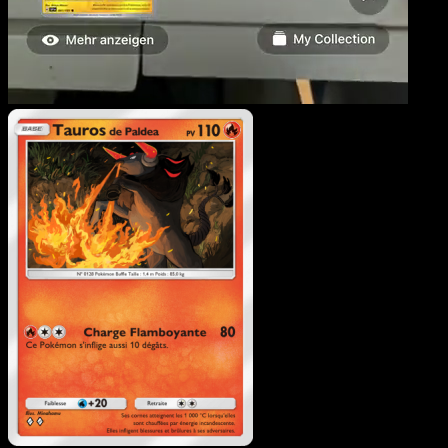
Taurosde Paldea
·