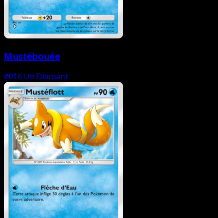
Mustébouée
#016
Un Diamant