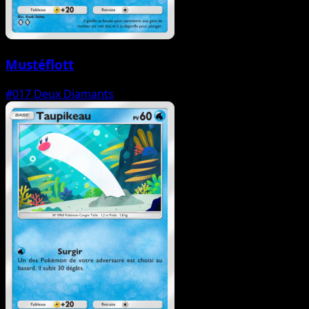
Mustéflott
#017
Deux Diamants