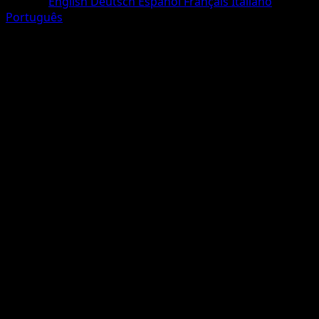
Langue
English
Deutsch
Español
Français
Italiano
Português