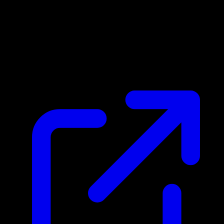
Prix du marche
N/A
Live