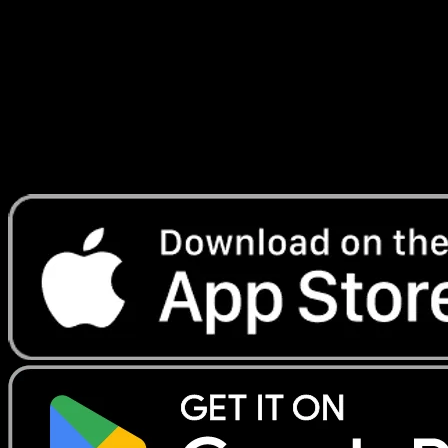
Réjouissances Rayonnantes
#013
Telechargez Eyevo pour scanner les cartes
instantanement et suivre les prix.
Profitez de prix en direct, d'outils de collection et de scans
rapides. Ouvrez cette carte dans l'app ou telechargez
maintenant.