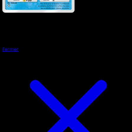
Pokémon
Base
Taurosde Paldea
Fermer