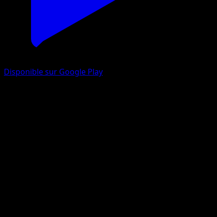
Disponible sur Google Play
Taurosde Paldea
Réjouissances Rayonnantes
Jeu de Cartes à Collectionner Pokémon Pocket
#013
Deux Diamants
Minahamu
Pokémon