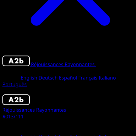
Réjouissances Rayonnantes
•
#013/111
•
Deu
Diamants
Langue
English
Deutsch
Español
Français
Italiano
Português
Pokémon
Base
Réjouissances Rayonnantes
#013/111
Rarete
Deux Diamants