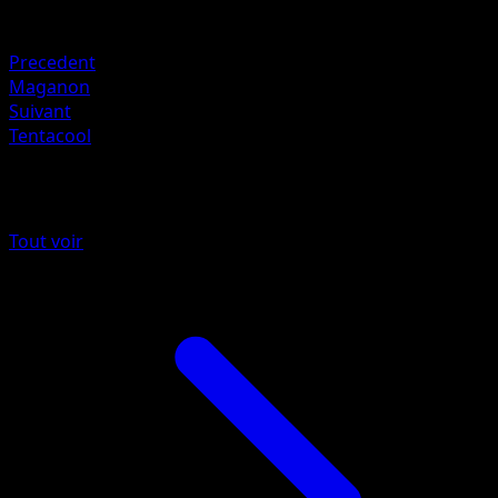
Faiblesse
Eau +20
Precedent
Maganon
Suivant
Tentacool
Plus de Réjouissances Rayonnantes
Tout voir