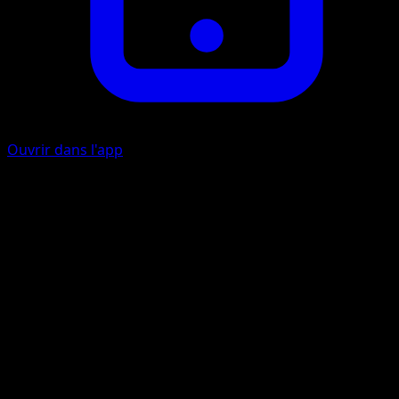
Ouvrir dans l'app
Charge Flamboyante
F
I
I
80
Ce Pokémon s'inflige aussi 10 dégâts.
Artiste
Minahamu
HP
110
Retraite