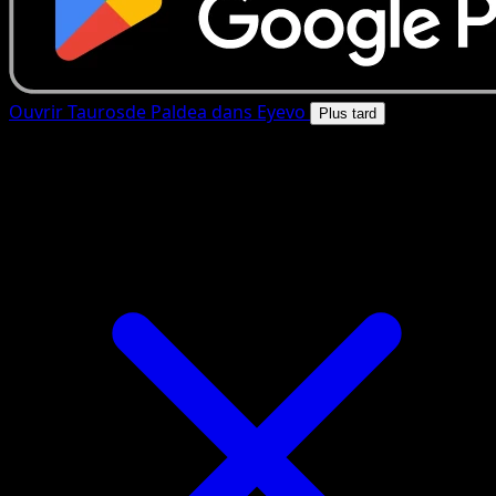
Ouvrir Taurosde Paldea dans Eyevo
Plus tard
4.8★
|
50k+ telechargements
|
Gratuit
Taurosde Paldea