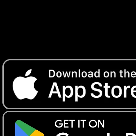
Secrète
#099
Telechargez Eyevo pour scanner les cartes
instantanement et suivre les prix.
Profitez de prix en direct, d'outils de collection et de scans
rapides. Ouvrez cette carte dans l'app ou telechargez
maintenant.