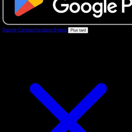
Ouvrir Carmache dans Eyevo
Plus tard
4.8★
|
50k+ telechargements
|
Gratuit
Carmache