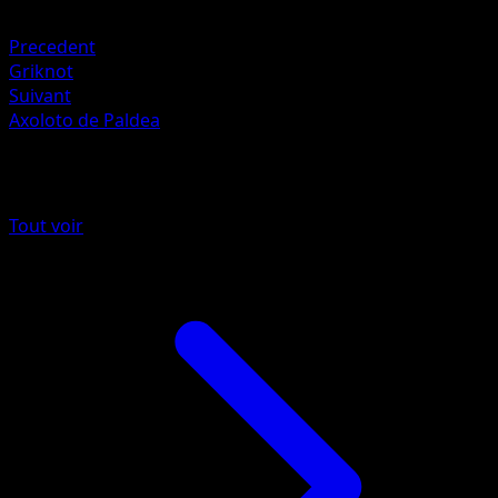
Plante +20
Precedent
Griknot
Suivant
Axoloto de Paldea
Plus de Source Secrète
Tout voir