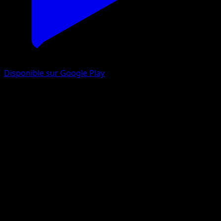
Disponible sur Google Play
Carmache
Source Secrète
Jeu de Cartes à Collectionner Pokémon Pocket
#099
Un Chromatique
Souichirou Gunjima
Pokémon