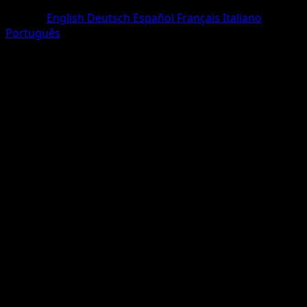
Un Chromatique
Langue
English
Deutsch
Español
Français
Italiano
Português