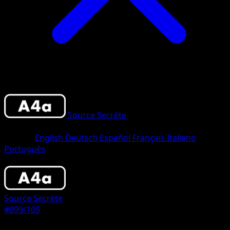
Source Secrète
•
#099/105
•
Un
Chromatique
Langue
English
Deutsch
Español
Français
Italiano
Português
Pokémon
Niveau 1
Source Secrète
#099/105
Rarete