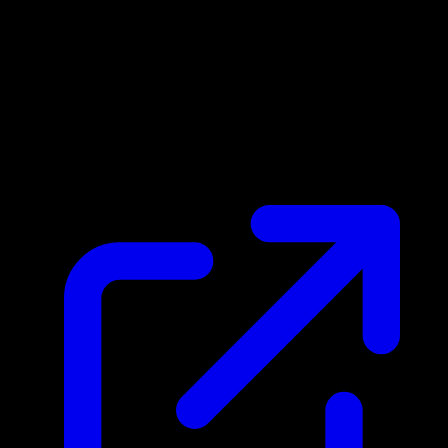
Prix du marche
N/A
Live