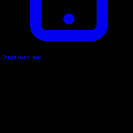
Ouvrir dans l'app
Faucille Acérée
C
30
Artiste
Souichirou Gunjima
HP
80
Retraite
Faiblesse