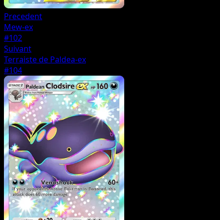
Precedent
Mew-ex
#102
Suivant
Terraiste de Paldea-ex
#104