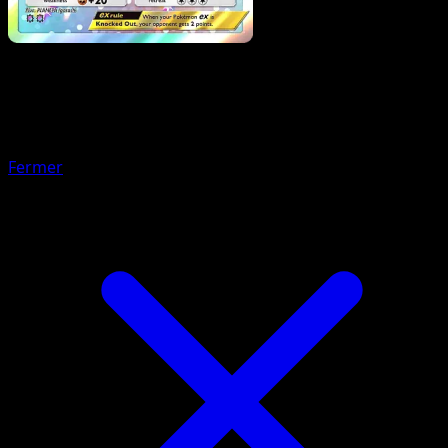
Pokémon
Niveau 2
Carchacrok-ex
Fermer