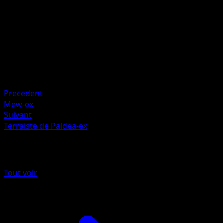
Artiste
PLANETA CG Works
HP
170
Retraite
Faiblesse
Plante +20
Precedent
Mew-ex
Suivant
Terraiste de Paldea-ex
Plus de Source Secrète
Tout voir