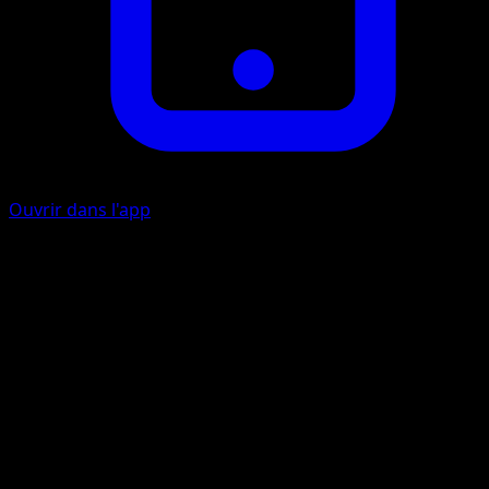
Ouvrir dans l'app
Attaque Linéaire
C
Cette attaque inflige 50 dégâts à l'un des Pokémon de
votre adversaire.
Draco-Griffe
C
C
I
100