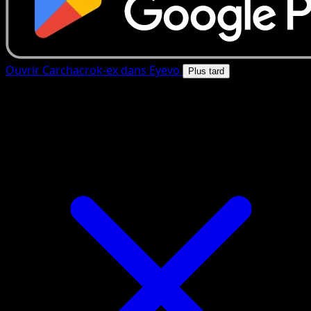
Ouvrir Carchacrok-ex dans Eyevo
Plus tard
4.8★
|
50k+ telechargements
|
Gratuit
Carchacrok-ex