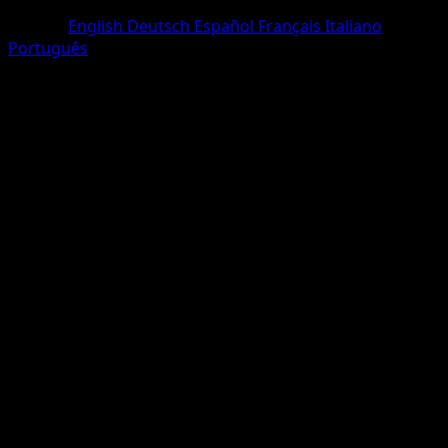
Deux Chromatiques
Langue
English
Deutsch
Español
Français
Italiano
Português