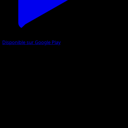
Disponible sur Google Play
Carchacrok-ex
Source Secrète
Jeu de Cartes à Collectionner Pokémon Pocket
#103
Deux Chromatiques
PLANETA CG Works
Pokémon