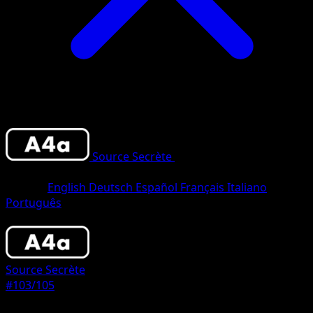
Source Secrète
•
#103/105
•
Deux
Chromatiques
Langue
English
Deutsch
Español
Français
Italiano
Português
Pokémon
Niveau 2
Source Secrète
#103/105
Rarete