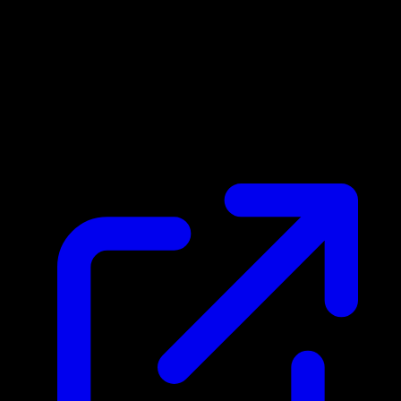
Prix du marche
N/A
Live