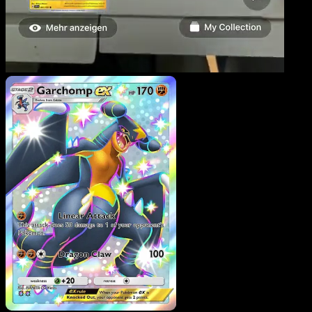
Carchacrok-ex
·
Source