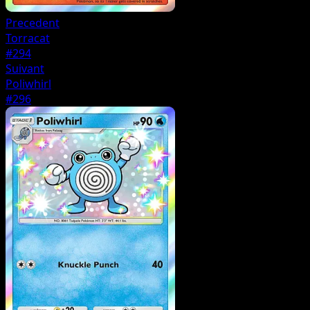
Precedent
Torracat
#294
Suivant
Poliwhirl
#296