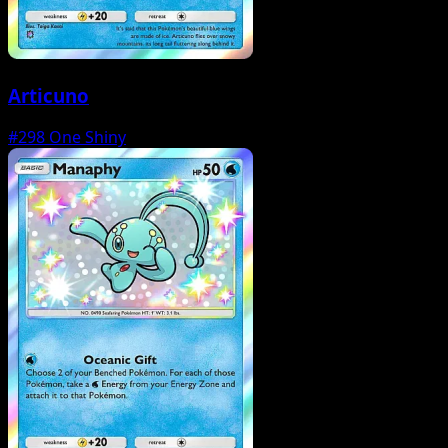
Articuno
#298
One Shiny