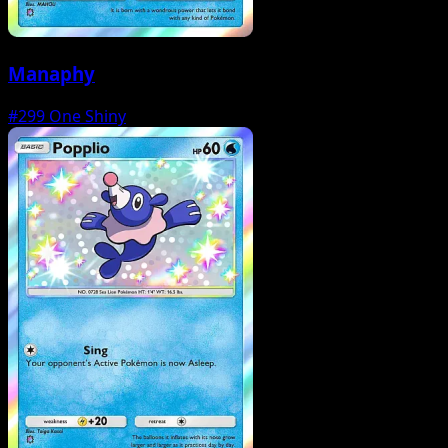
Manaphy
#299
One Shiny