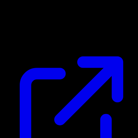
Prix du marche
N/A
Live