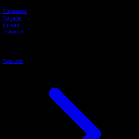
Lightning +20
Precedent
Torracat
Suivant
Poliwhirl
Plus de Méga-Ascension
Tout voir