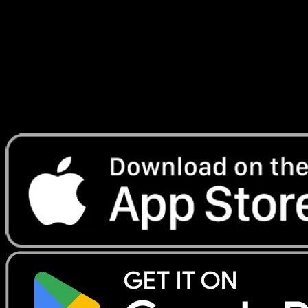
#295
Telechargez Eyevo pour scanner les cartes
instantanement et suivre les prix.
Profitez de prix en direct, d'outils de collection et de scans
rapides. Ouvrez cette carte dans l'app ou telechargez
maintenant.