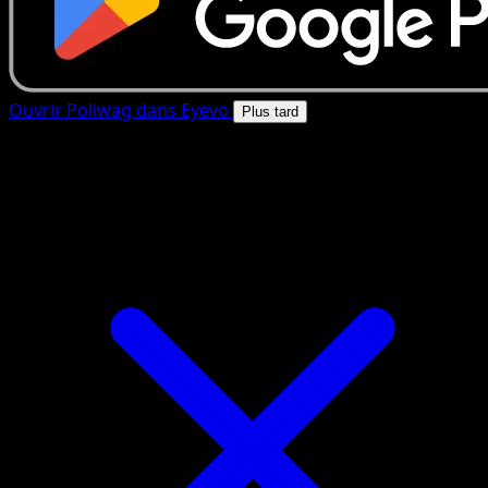
Ouvrir Poliwag dans Eyevo
Plus tard
4.8★
|
50k+ telechargements
|
Gratuit
Poliwag