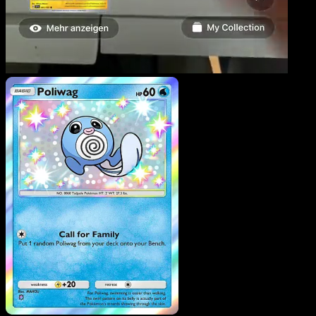
Poliwag
·
Méga-Ascensio