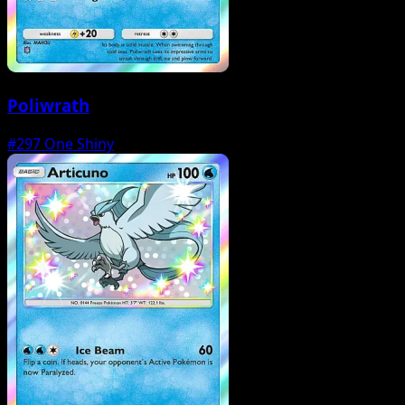
Poliwrath
#297
One Shiny