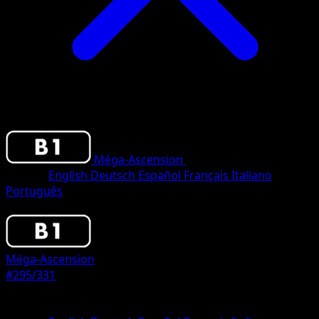
Méga-Ascension
•
#295/331
•
One Shiny
Langue
English
Deutsch
Español
Français
Italiano
Português
Pokemon
Basic
Méga-Ascension
#295/331
Rarete
One Shiny