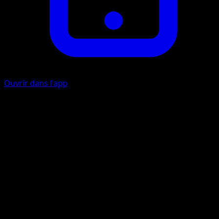
Ouvrir dans l'app
Call for Family
C
Put 1 random Poliwag from your deck onto your Bench.
Artiste
MAHOU
HP
60
Retraite
Faiblesse