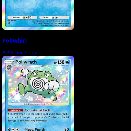
Poliwhirl
#296
One Shiny