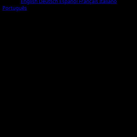
Langue
English
Deutsch
Español
Français
Italiano
Português