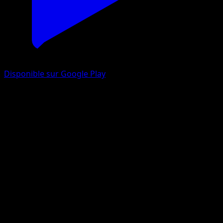
Disponible sur Google Play
Poliwag
Méga-Ascension
Jeu de Cartes à Collectionner Pokémon Pocket
#295
One Shiny
MAHOU
Pokemon