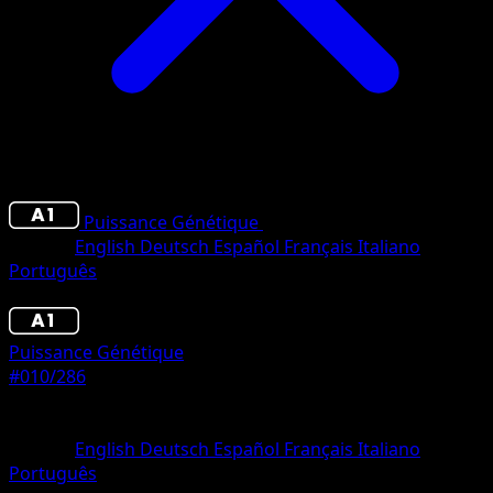
Puissance Génétique
•
#010/286
•
Trois Diamants
Langue
English
Deutsch
Español
Français
Italiano
Português
Pokémon
Niveau 2
Puissance Génétique
#010/286
Rarete
Trois Diamants
Langue
English
Deutsch
Español
Français
Italiano
Português