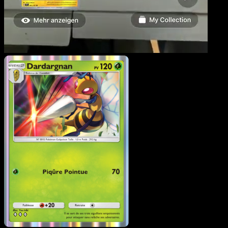
Dardargnan
·
Puissance