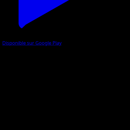
Disponible sur Google Play
Dardargnan
Puissance Génétique
Jeu de Cartes à Collectionner Pokémon Pocket
#010
Trois Diamants
You Iribi
Pokémon