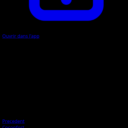
Ouvrir dans l'app
Piqûre Pointue
P
70
Artiste
You Iribi
HP
120
Retraite
Faiblesse
Feu +20
Precedent
Coconfort