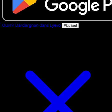
Ouvrir Dardargnan dans Eyevo
Plus tard
4.8★
|
50k+ telechargements
|
Gratuit
Dardargnan