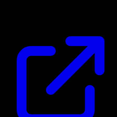
Prix du marche
N/A
Live