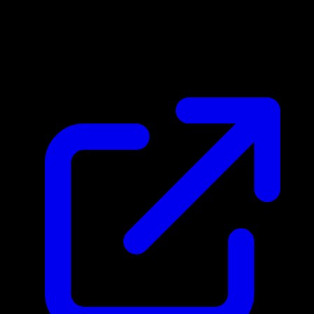
Prix du marche
N/A
Live