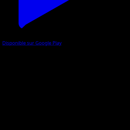
Disponible sur Google Play
Aéromite
Puissance Génétique
Jeu de Cartes à Collectionner Pokémon Pocket
#017
Deux Diamants
Mina Nakai
Pokémon