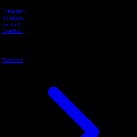
Feu +20
Precedent
Mimitoss
Suivant
Chétiflor
Plus de Puissance Génétique
Tout voir