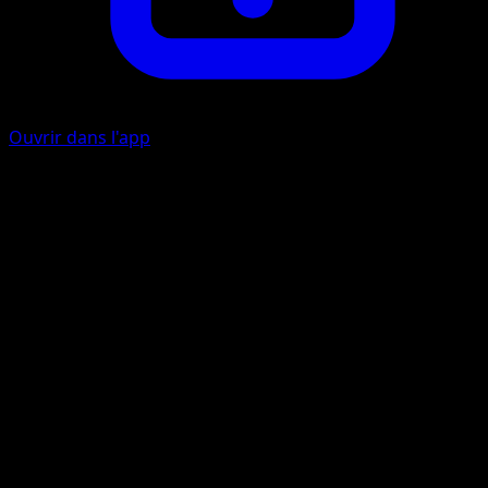
Ouvrir dans l'app
Poudre Toxik
P
30
Le Pokémon Actif de votre adversaire est maintenant
Empoisonné.
Artiste
Mina Nakai
HP
80
Retraite
Faiblesse