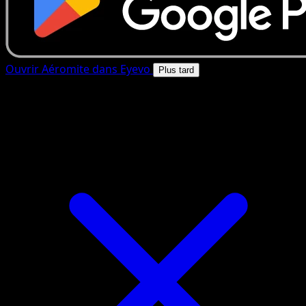
Ouvrir Aéromite dans Eyevo
Plus tard
4.8★
|
50k+ telechargements
|
Gratuit
Aéromite