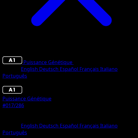
Puissance Génétique
•
#017/286
•
Deux Diamant
Langue
English
Deutsch
Español
Français
Italiano
Português
Pokémon
Niveau 1
Puissance Génétique
#017/286
Rarete
Deux Diamants
Langue
English
Deutsch
Español
Français
Italiano
Português