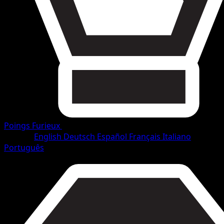
Poings Furieux
•
#56/114
•
Commune
Langue
English
Deutsch
Español
Français
Italiano
Português
Pokémon
Base