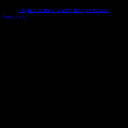
Commune
Langue
English
Deutsch
Español
Français
Italiano
Português