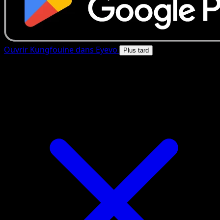
Ouvrir Kungfouine dans Eyevo
Plus tard
4.8★
|
50k+ telechargements
|
Gratuit
Kungfouine