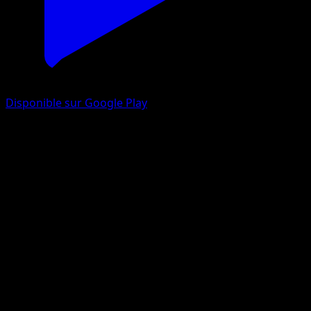
Disponible sur Google Play
Kungfouine
Poings Furieux
XY
#56
Commune
Shigenori Negishi
Pokémon