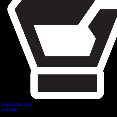
Poings Furieux
#56/114
Rarete