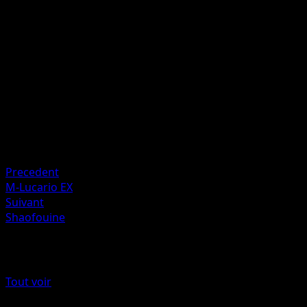
30
Lancez une pièce. Si c'est pile, cette attaque ne fait rien.
Artiste
Shigenori Negishi
HP
60
Retraite
Faiblesse
Psy ×2
Precedent
M-Lucario EX
Suivant
Shaofouine
Plus de Poings Furieux
Tout voir