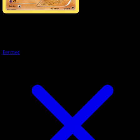
Pokémon
Base
Kungfouine
Fermer