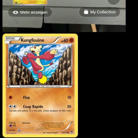
Kungfouine
·
Poings