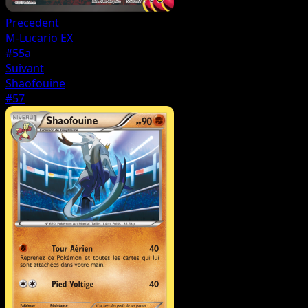
Precedent
M-Lucario EX
#55a
Suivant
Shaofouine
#57