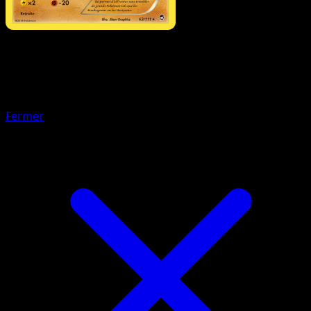
Pokémon
Niveau 1
Rexillius
Fermer