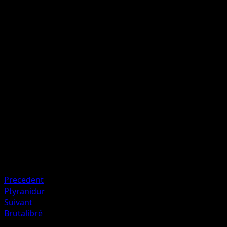
Giga Impact
C
C
I
I
150
Ce Pokémon ne peut pas attaquer pendant votre prochai
tour.
Artiste
5ban Graphics
HP
150
Retraite
Faiblesse
Plante ×2
Precedent
Ptyranidur
Suivant
Brutalibré