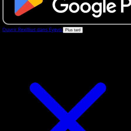
Ouvrir Rexillius dans Eyevo
Plus tard
4.8★
|
50k+ telechargements
|
Gratuit
Rexillius