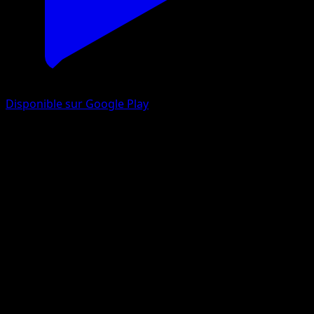
Disponible sur Google Play
Rexillius
Poings Furieux
XY
#62
Rare
5ban Graphics
Pokémon