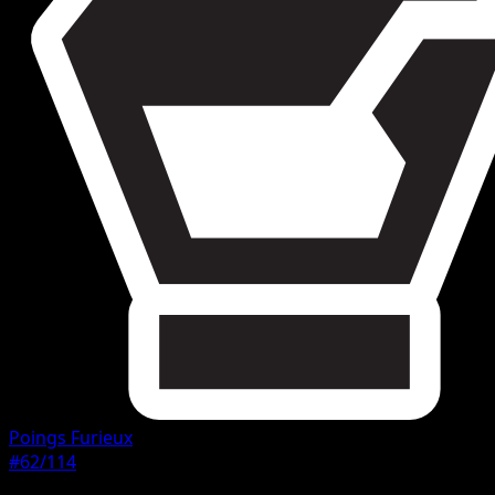
Poings Furieux
#62/114
Rarete