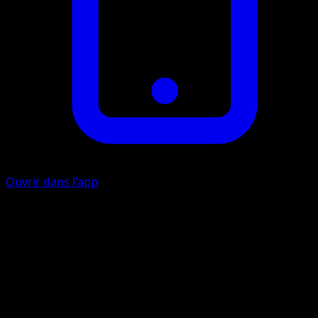
Ouvrir dans l'app
Mâchoires Affamées
C
I
I
60+
Si de l'Énergie spéciale est attachée au Pokémon Actif de
votre adversaire, cette attaque inflige 90 dégâts
supplémentaires.