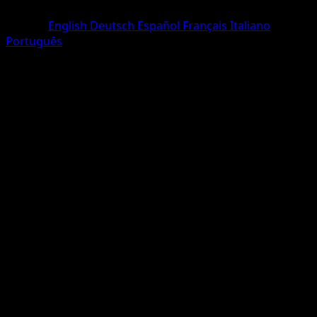
Rare
Langue
English
Deutsch
Español
Français
Italiano
Português