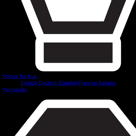
Poings Furieux
•
#62/114
•
Rare
Langue
English
Deutsch
Español
Français
Italiano
Português
Pokémon
Niveau 1