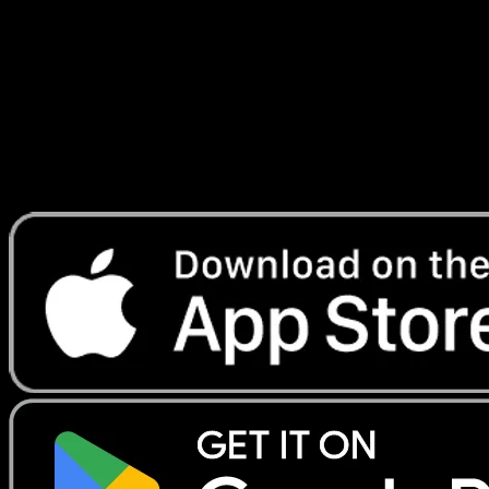
#62
Telechargez Eyevo pour scanner les cartes
instantanement et suivre les prix.
Profitez de prix en direct, d'outils de collection et de scans
rapides. Ouvrez cette carte dans l'app ou telechargez
maintenant.