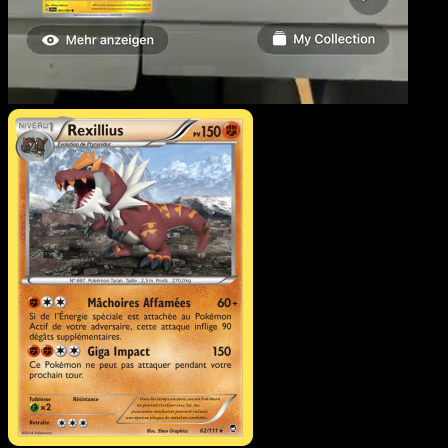
Rexillius
·
Poings Furieux