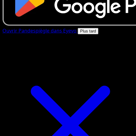
Ouvrir Pandespiègle dans Eyevo
Plus tard
4.8★
|
50k+ telechargements
|
Gratuit
Pandespiègle