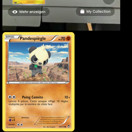
Pandespiègle
·
Poings