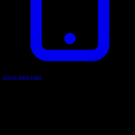
Ouvrir dans l'app
Poing Comète
I
I
10×
Lancez 4 pièces. Cette attaque inflige 10 dégâts multipliés
par le nombre de côtés face.