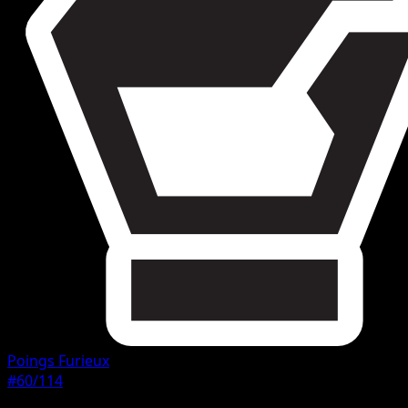
Poings Furieux
#60/114
Rarete