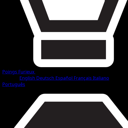
Poings Furieux
•
#60/114
•
Commune
Langue
English
Deutsch
Español
Français
Italiano
Português
Pokémon
Base