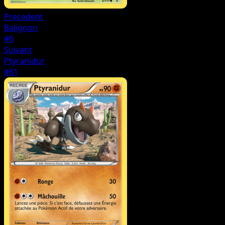
Precedent
Balignon
#6
Suivant
Ptyranidur
#61