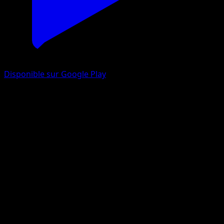
Disponible sur Google Play
Pandespiègle
Poings Furieux
XY
#60
Commune
5ban Graphics
Pokémon