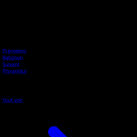
Artiste
5ban Graphics
HP
70
Retraite
Faiblesse
Psy ×2
Precedent
Balignon
Suivant
Ptyranidur
Plus de Poings Furieux
Tout voir