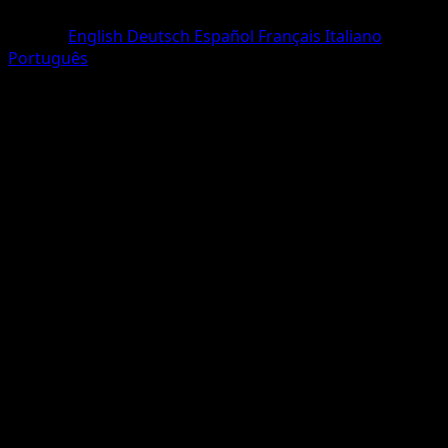
Commune
Langue
English
Deutsch
Español
Français
Italiano
Português