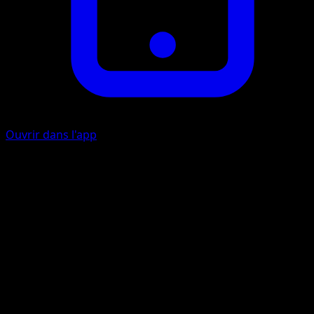
Ouvrir dans l'app
Crocs de Sang
C
C
50+
S'il reste plus de PV au Pokémon Actif de votre adversaire
qu'à ce Pokémon, cette attaque inflige 50 dégâts
supplémentaires.
Artiste
5ban Graphics