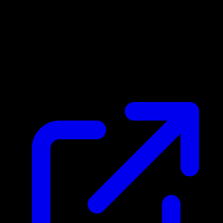
Prix du marche
N/A
Live