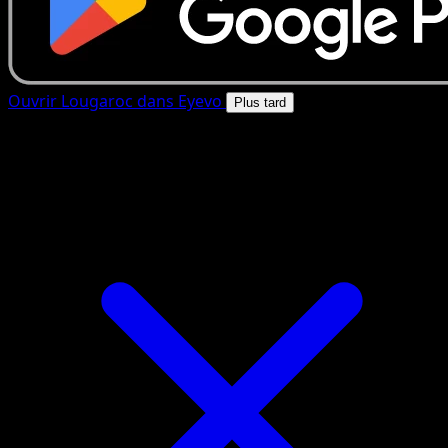
Ouvrir Lougaroc dans Eyevo
Plus tard
4.8★
|
50k+ telechargements
|
Gratuit
Lougaroc