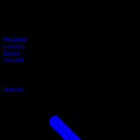
HP
100
Retraite
Faiblesse
Plante +20
Precedent
Lougaroc
Suivant
Tiboudet
Plus de Gardiens Astraux
Tout voir