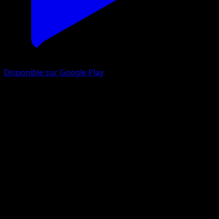
Disponible sur Google Play
Lougaroc
Gardiens Astraux
Jeu de Cartes à Collectionner Pokémon Pocket
#101
Trois Diamants
5ban Graphics
Pokémon