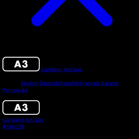
Gardiens Astraux
•
#101/239
•
Trois
Diamants
Langue
English
Deutsch
Español
Français
Italiano
Português
Pokémon
Niveau 1
Gardiens Astraux
#101/239
Rarete