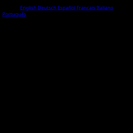
Trois Diamants
Langue
English
Deutsch
Español
Français
Italiano
Português