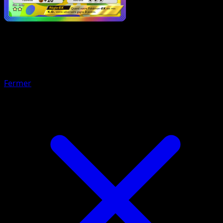
Pokémon
Base
Quartermac-ex
Fermer