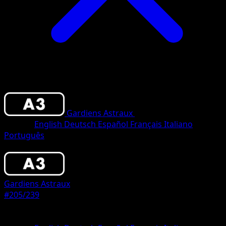
Gardiens Astraux
•
#205/239
•
Deux Étoile
Langue
English
Deutsch
Español
Français
Italiano
Português
Pokémon
Base
Gardiens Astraux
#205/239
Rarete
Deux Étoiles