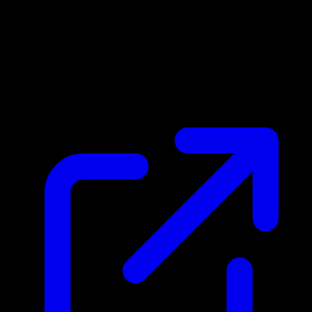
Prix du marche
N/A
Live