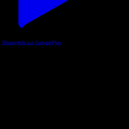
Disponible sur Google Play
Quartermac-ex
Gardiens Astraux
Jeu de Cartes à Collectionner Pokémon Pocket
#205
Deux Étoiles
Taiga Kayama
Pokémon