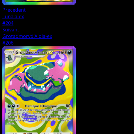
Precedent
Lunala-ex
#204
Suivant
Grotadmorvd'Alola-ex
#206