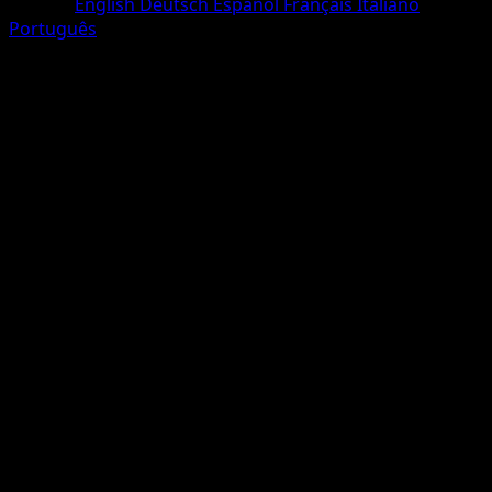
Langue
English
Deutsch
Español
Français
Italiano
Português