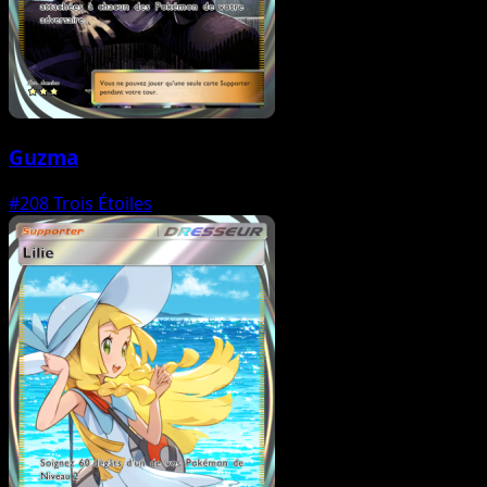
Guzma
#208
Trois Étoiles