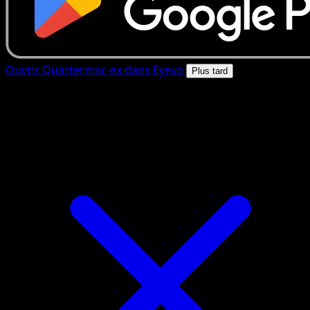
Ouvrir Quartermac-ex dans Eyevo
Plus tard
4.8★
|
50k+ telechargements
|
Gratuit
Quartermac-ex