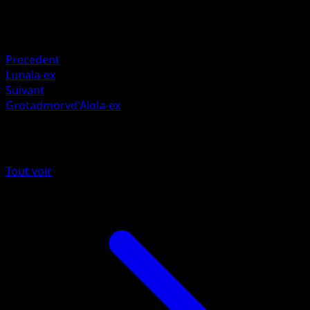
Retraite
Faiblesse
Psy +20
Precedent
Lunala-ex
Suivant
Grotadmorvd'Alola-ex
Plus de Gardiens Astraux
Tout voir