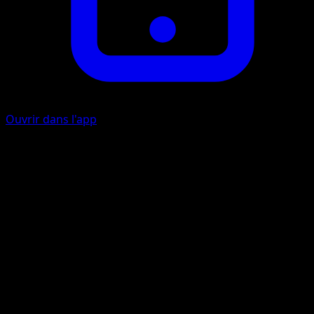
Ouvrir dans l'app
Ability
Offload Pass
Frappe Atlas
C
I
60
Artiste
Taiga Kayama
HP
130