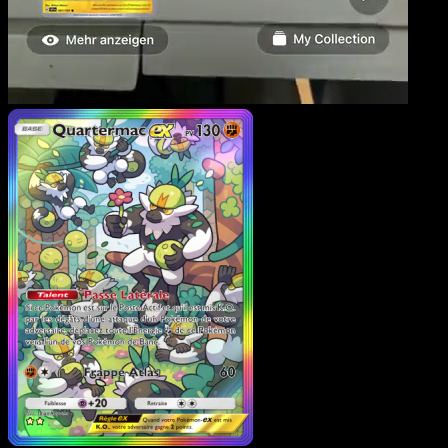
Quartermac-ex
·
Gardien