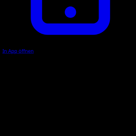
In App öffnen
Blutfänge
K
K
50+
Wenn das Aktive Pokémon deines Gegners mehr
verbleibende KP als dieses Pokémon hat, fügt diese
Attacke 50 Schadenspunkte mehr zu.
Illustrator
5ban Graphics
HP