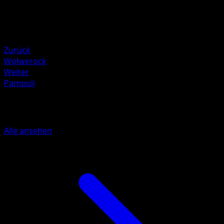
100
Rückzug
Schwäche
Pflanze +20
Zurück
Wolwerock
Weiter
Pampuli
Mehr aus Hüter des Firmaments
Alle ansehen