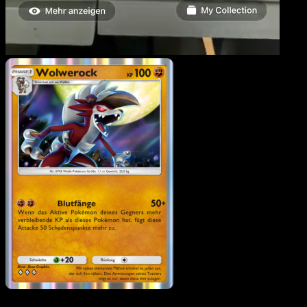
Wolwerock
·
Hüter des
Firmaments
#101