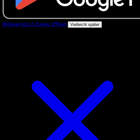
Wolwerock in Eyevo öffnen
Vielleicht später
4.8★
|
50k+ Downloads
|
Kostenlos
Wolwerock