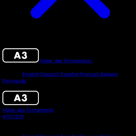
Hüter des Firmaments
•
#101/239
•
Trois
Diamant
Sprache
English
Deutsch
Español
Français
Italiano
Português
Pokémon
Rang 1
Hüter des Firmaments
#101/239
Seltenheit
Trois Diamant