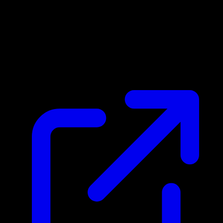
Marktpreis
N/A
Live