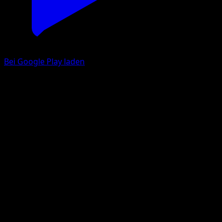
Bei Google Play laden
Wolwerock
Hüter des Firmaments
Pokémon‑Sammelkartenspiel‑Pocket
#101
Trois Diamant
5ban Graphics
Pokémon
Rang 1