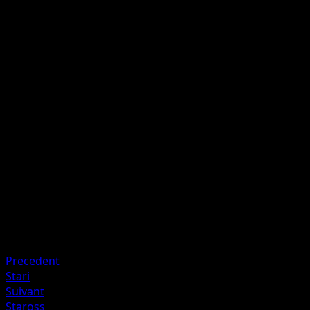
Suplex Imposant
P
I
I
40+
Cette attaque inflige 20 dégâts supplémentaires pour
chaque Colorless dans le Coût de Retraite du Pokémon
Actif de votre adversaire.
Artiste
Satoshi Shirai
HP
100
Retraite
Faiblesse
Feu ×2
Precedent
Stari
Suivant
Staross