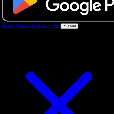
Ouvrir Scarabrute dans Eyevo
Plus tard
4.8★
|
50k+ telechargements
|
Gratuit
Scarabrute