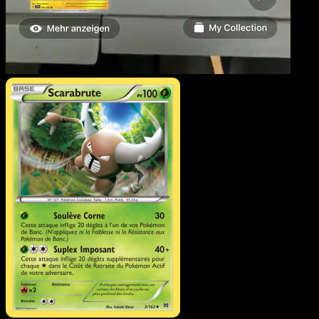
Scarabrute
·
Impulsion