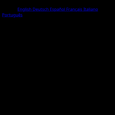
Peu Commune
Langue
English
Deutsch
Español
Français
Italiano
Português