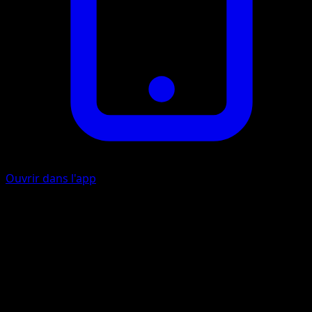
Ouvrir dans l'app
Soulève Corne
P
30
Cette attaque inflige 20 dégâts à l'un de vos Pokémon de
Banc. (N'appliquez ni la Faiblesse ni la Résistance aux
Pokémon de Banc.)