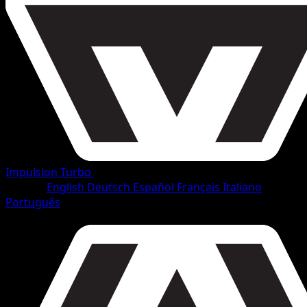
Impulsion Turbo
•
#3/165
•
Peu Commune
Langue
English
Deutsch
Español
Français
Italiano
Português
Pokémon
Base