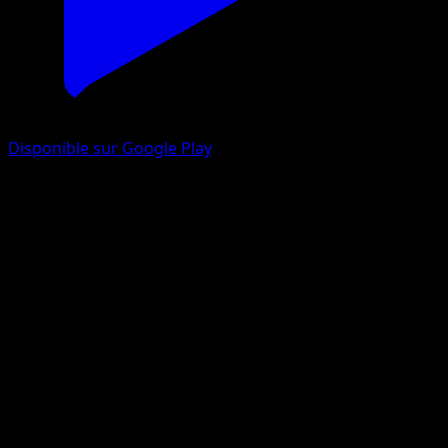
Disponible sur Google Play
Scarabrute
Impulsion Turbo
XY
#3
Peu Commune
Satoshi Shirai
Pokémon