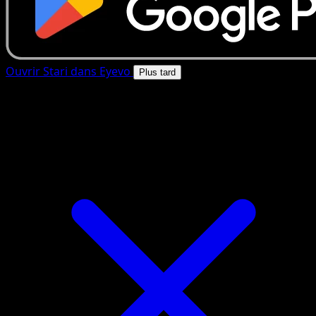
Ouvrir Stari dans Eyevo
Plus tard
4.8★
|
50k+ telechargements
|
Gratuit
Stari