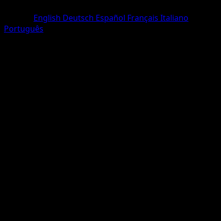
Commune
Langue
English
Deutsch
Español
Français
Italiano
Português