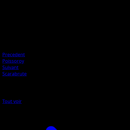
Artiste
Shigenori Negishi
HP
60
Retraite
Faiblesse
Plante ×2
Precedent
Poissoroy
Suivant
Scarabrute
Plus de Impulsion Turbo
Tout voir