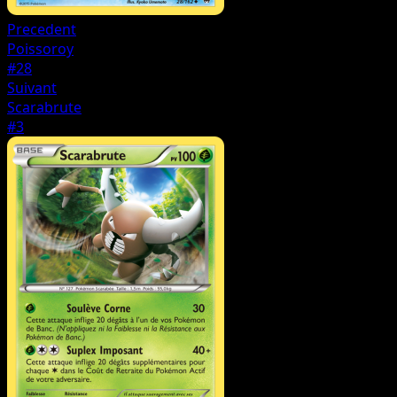
Precedent
Poissoroy
#28
Suivant
Scarabrute
#3