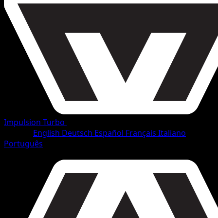
Impulsion Turbo
•
#29/165
•
Commune
Langue
English
Deutsch
Español
Français
Italiano
Português
Pokémon
Base