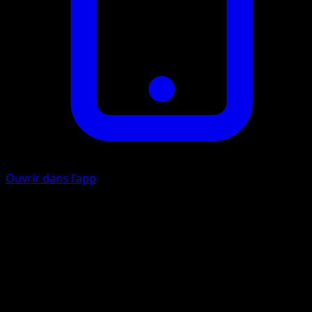
Ouvrir dans l'app
Rotation Continue
I
10×
Lancez une pièce jusqu'à ce que vous obteniez un côté pile
Cette attaque inflige 10 dégâts multipliés par le nombre d
côtés face.