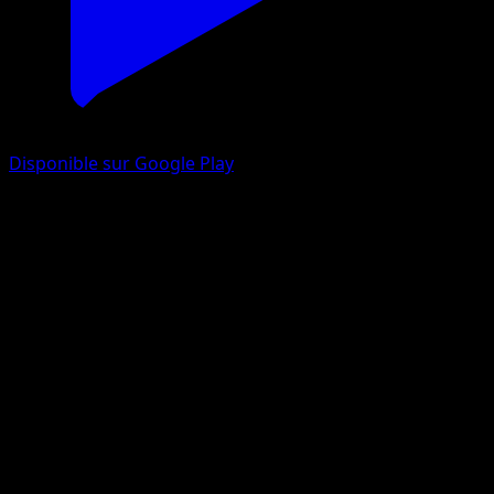
Disponible sur Google Play
Stari
Impulsion Turbo
XY
#29
Commune
Shigenori Negishi
Pokémon