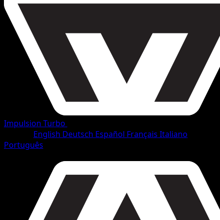
Impulsion Turbo
•
#33/165
•
Rare
Langue
English
Deutsch
Español
Français
Italiano
Português
Pokémon
Niveau 1