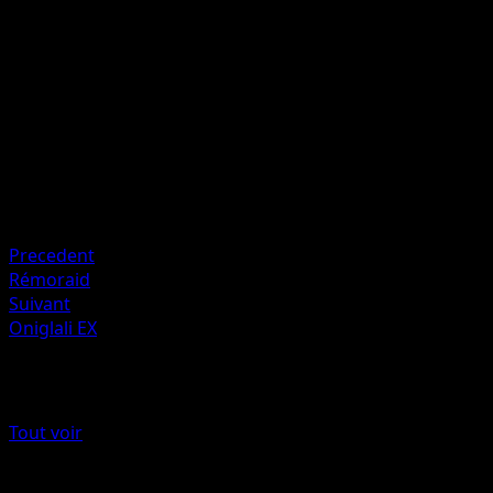
Le Pokémon Défenseur ne peut pas battre en retraite
pendant le prochain tour de votre adversaire.
Artiste
Kyoko Umemoto
HP
90
Retraite
Faiblesse
Plante ×2
Precedent
Rémoraid
Suivant
Oniglali EX
Plus de Impulsion Turbo
Tout voir