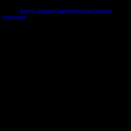
Rare
Langue
English
Deutsch
Español
Français
Italiano
Português