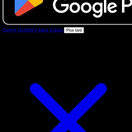
Ouvrir Octillery dans Eyevo
Plus tard
4.8★
|
50k+ telechargements
|
Gratuit
Octillery