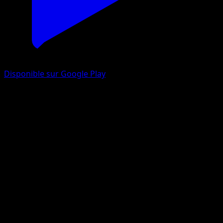
Disponible sur Google Play
Octillery
Impulsion Turbo
XY
#33
Rare
Kyoko Umemoto
Pokémon