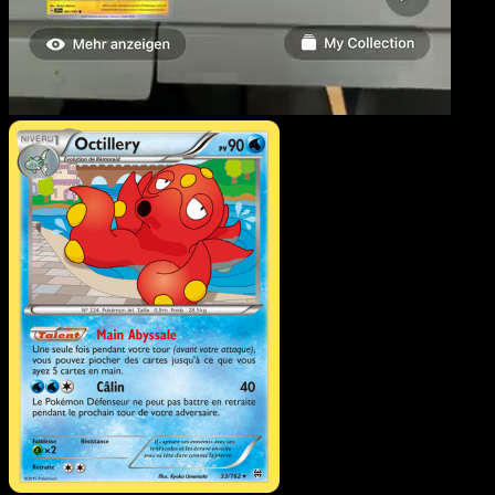
Octillery
·
Impulsion