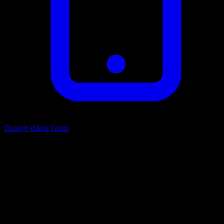
Ouvrir dans l'app
Ability
Abyssal Hand
Câlin
E
E
I
40