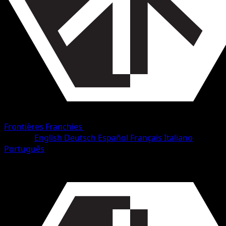
Frontières Franchies
•
#75/153
•
Commune
Langue
English
Deutsch
Español
Français
Italiano
Português
Pokémon
Base