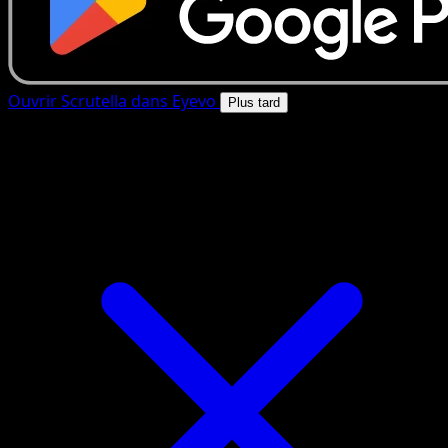
Ouvrir Scrutella dans Eyevo
Plus tard
4.8★
|
50k+ telechargements
|
Gratuit
Scrutella