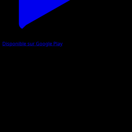
Disponible sur Google Play
Scrutella
Frontières Franchies
Noir & Blanc
#75
Commune
Ken Sugimori
Pokémon