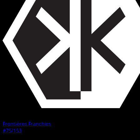
Frontières Franchies
#75/153
Rarete