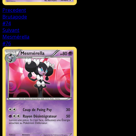
Precedent
Brutapode
#74
Suivant
Mesmérella
#76