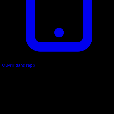
Ouvrir dans l'app
Écras'Face
P
10
Coup de Poing Psy
I
I