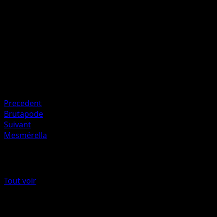
20
Artiste
Ken Sugimori
HP
60
Retraite
Faiblesse
Psy ×2
Precedent
Brutapode
Suivant
Mesmérella
Plus de Frontières Franchies
Tout voir