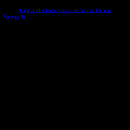
Commune
Langue
English
Deutsch
Español
Français
Italiano
Português