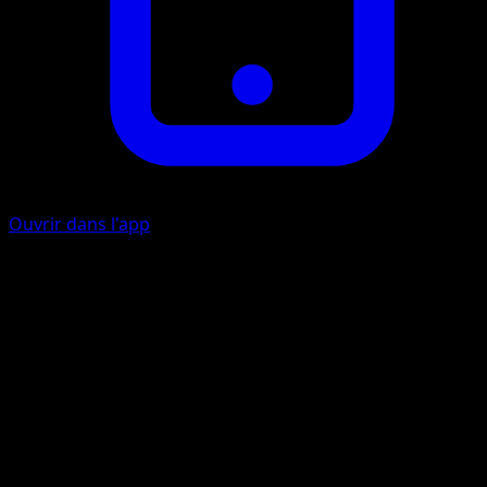
Ouvrir dans l'app
Brouillard
E
10
Pendant le prochain tour de votre adversaire, si le
Pokémon Défenseur essaie d'attaquer, votre adversaire
lance une pièce. Si c'est pile, l'attaque n'est pas lancée.
Artiste