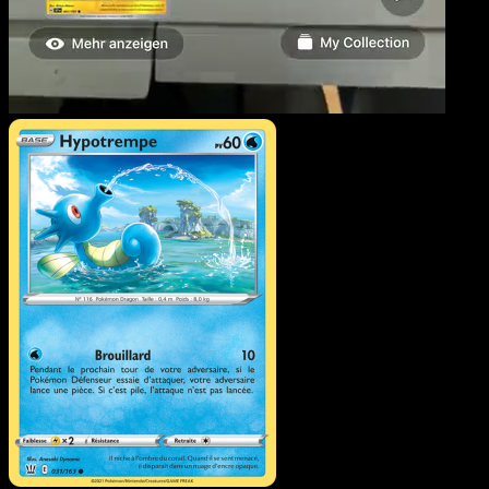
Hypotrempe
·
Styles de