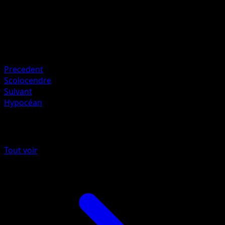
Anesaki Dynamic
HP
60
Retraite
Faiblesse
Électrique ×2
Precedent
Scolocendre
Suivant
Hypocéan
Plus de Styles de combat
Tout voir