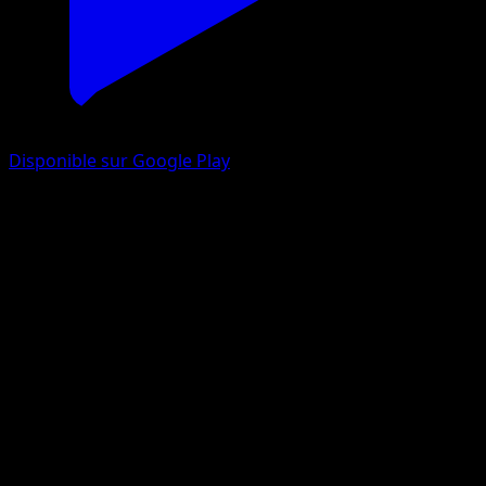
Disponible sur Google Play
Hypotrempe
Styles de combat
Épée et Bouclier
#31
Commune
Anesaki Dynamic
Pokémon