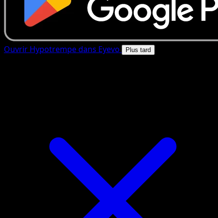
Ouvrir Hypotrempe dans Eyevo
Plus tard
4.8★
|
50k+ telechargements
|
Gratuit
Hypotrempe