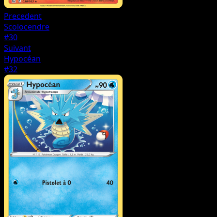
Precedent
Scolocendre
#30
Suivant
Hypocéan
#32