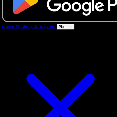
Ouvrir Octillery dans Eyevo
Plus tard
4.8★
|
50k+ telechargements
|
Gratuit
Octillery