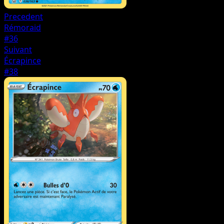
Precedent
Rémoraid
#36
Suivant
Écrapince
#38