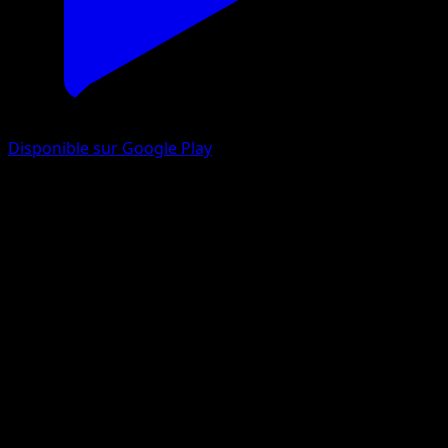
Disponible sur Google Play
Octillery
Styles de combat
Épée et Bouclier
#37
Holo Rare
Souichirou Gunjima
Pokémon