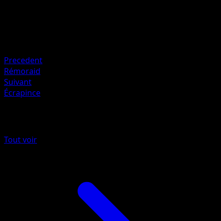
HP
110
Retraite
Faiblesse
Électrique ×2
Precedent
Rémoraid
Suivant
Écrapince
Plus de Styles de combat
Tout voir