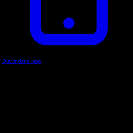
Ouvrir dans l'app
Ability
Rapid Strike Search
Cascade
E
I
I
50
Artiste
Souichirou Gunjima