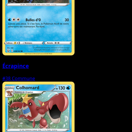
Écrapince
#38
Commune