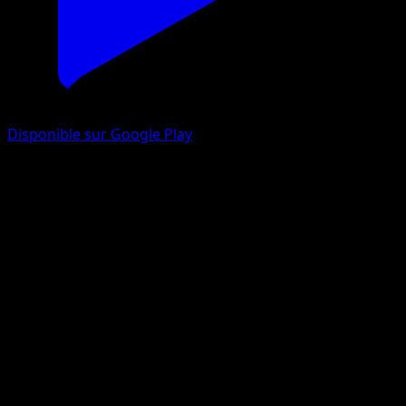
Disponible sur Google Play
Hyporoi
Styles de combat
Épée et Bouclier
#33
Holo Rare
kawayoo
Pokémon