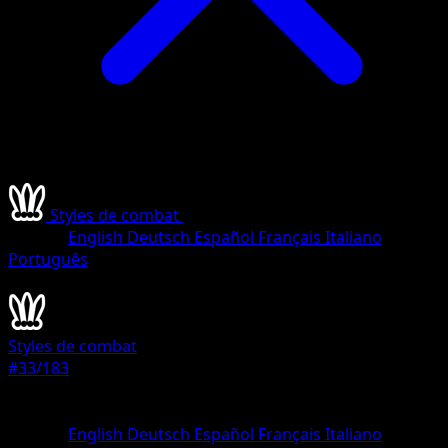
Styles de combat
•
#33/183
•
Holo Rare
Langue
English
Deutsch
Español
Français
Italiano
Português
Pokémon
Niveau 2
Styles de combat
#33/183
Rarete
Holo Rare
Langue
English
Deutsch
Español
Français
Italiano