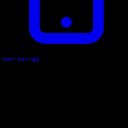
Ouvrir dans l'app
Ability
Deep Sea King
Éclat Aquatique
E
40×
Cette attaque inflige 40 dégâts pour chaque Énergie Wate
attachée à ce Pokémon.