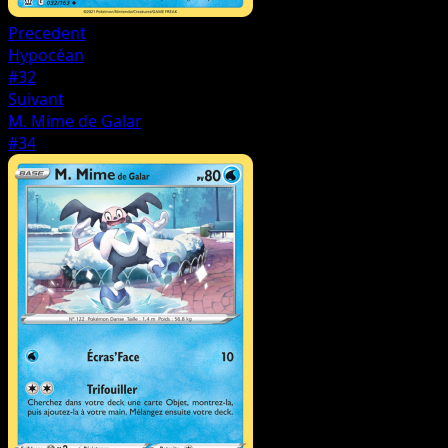
Precedent
Hypocéan
#32
Suivant
M. Mime de Galar
#34