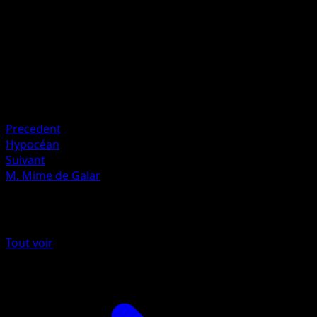
Artiste
kawayoo
HP
150
Retraite
Faiblesse
Électrique ×2
Precedent
Hypocéan
Suivant
M. Mime de Galar
Plus de Styles de combat
Tout voir