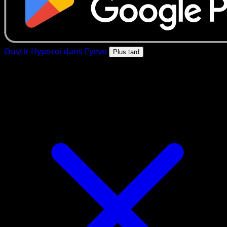
Ouvrir Hyporoi dans Eyevo
Plus tard
4.8★
|
50k+ telechargements
|
Gratuit
Hyporoi