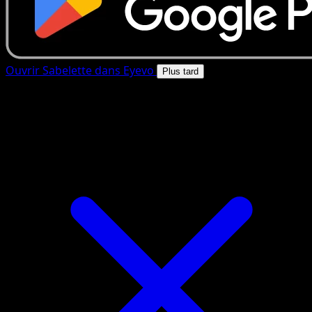
Ouvrir Sabelette dans Eyevo
Plus tard
4.8★
|
50k+ telechargements
|
Gratuit
Sabelette