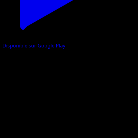
Disponible sur Google Play
Sabelette
Set de Base
Base
#62
Commune
Ken Sugimori
Pokémon