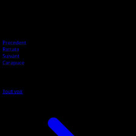
40
Retraite
Faiblesse
Plante ×2
Resistance
Lightning -30
Precedent
Rattata
Suivant
Carapuce
Plus de Set de Base
Tout voir