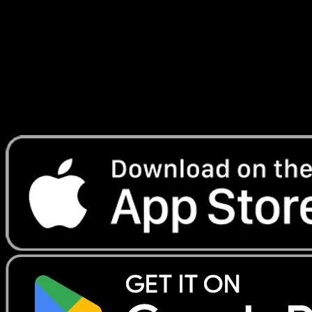
#62
Telechargez Eyevo pour scanner les cartes
instantanement et suivre les prix.
Profitez de prix en direct, d'outils de collection et de scans
rapides. Ouvrez cette carte dans l'app ou telechargez
maintenant.