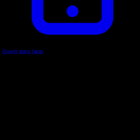
Ouvrir dans l'app
Jet de Sable
C
10
Si le Pokémon Défenseur essaie d'attaquer pendant le
prochain tour de votre adversaire, votre adversaire doit
lancer une pièce. Si c'est pile, l'attaque est sans effet.
Artiste
Ken Sugimori
HP