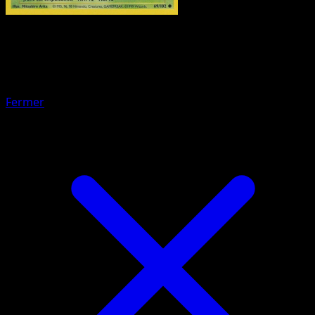
Pokémon
Base
Goupix
Fermer