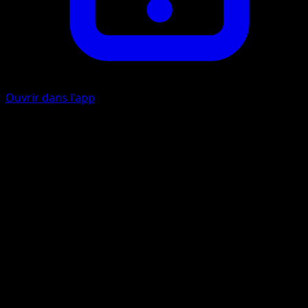
Ouvrir dans l'app
Onde Folie
F
F
10
Lancez une pièce. Si c'est face, le Pokémon Défenseur est
maintenant Confus.
Artiste
Ken Sugimori
HP
50
Retraite