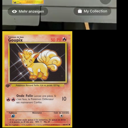
Goupix
·
Set de Base
#68