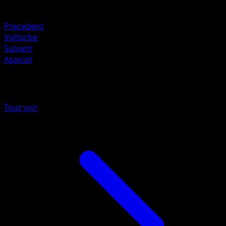
Faiblesse
Eau ×2
Precedent
Voltorbe
Suivant
Aspicot
Plus de Set de Base
Tout voir