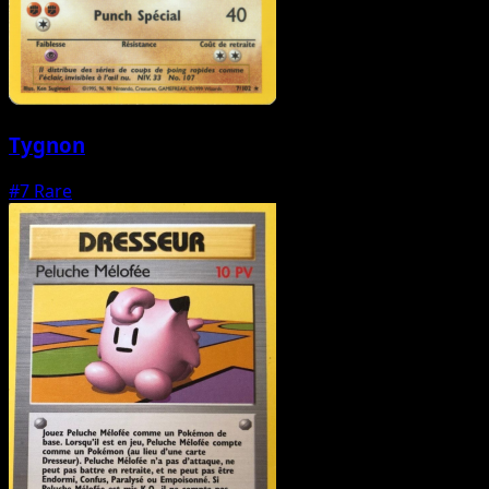
Tygnon
#7
Rare