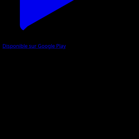
Disponible sur Google Play
Goupix
Set de Base
Base
#68
Commune
Ken Sugimori
Pokémon