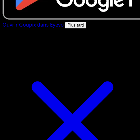
Ouvrir Goupix dans Eyevo
Plus tard
4.8★
|
50k+ telechargements
|
Gratuit
Goupix