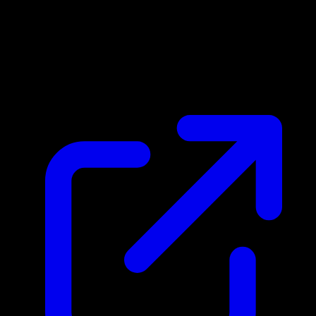
Precio de mercado
N/D
En vivo