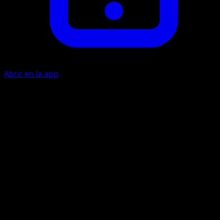
Abrir en la app
Impactrueno
R
10
Lanza 1 moneda. Si sale cara, el Pokémon Activo de tu riva
pasa a estar Paralizado.
Artista
Yuu Nishida
HP
60
Retirada