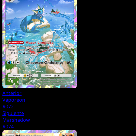
Anterior
Vaporeon
#072
Siguiente
Marshadow
#074