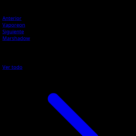
Debilidad
Lucha +20
Anterior
Vaporeon
Siguiente
Marshadow
Más de La Isla Singular
Ver todo