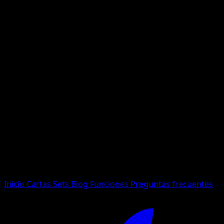
No se encontraron resultados
Busca nombres de Pokemon, sets o tipos de carta.
Idioma
Inicio
Cartas
Sets
Blog
Funciones
Preguntas frecuentes