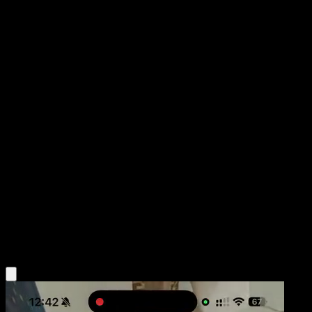
Dedenne
La Isla Singular
Juego de Cartas Coleccionables Pokémon Pocket
#073
Una Estrella
Yuu Nishida
Pokémon
Básico
Lightning
Obtén la app Eyevo