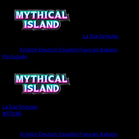
La Isla Singular
•
#073/86
•
Una Estrella
Idioma
English
Deutsch
Español
Français
Italiano
Português
Pokémon
Básico
La Isla Singular
#073/86
Rareza
Una Estrella
Idioma
English
Deutsch
Español
Français
Italiano