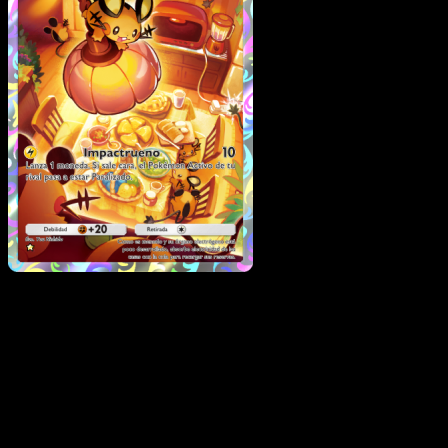
Dedenne
·
La Isla Singula
#073
Descarga Eyevo para escanear cartas al instant
y seguir precios.
Recibe precios en vivo, herramientas de colección y
escaneos rápidos. Abre esta carta exacta en la app o
descarga ahora.