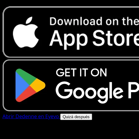
Abrir Dedenne en Eyevo
Quizá después
4.8★
|
50k+ descargas
|
Gratis
Dedenne