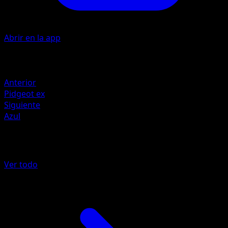
Abrir en la app
Artista
Yuu Nishida
Retirada
Anterior
Pidgeot ex
Siguiente
Azul
Más de La Isla Singular
Ver todo