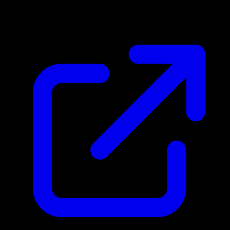
N/D
En vivo