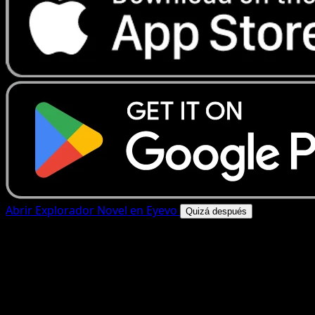
Abrir Explorador Novel en Eyevo
Quizá después
4.8★
|
50k+ descargas
|
Gratis
Explorador Novel