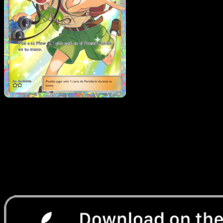
Explorador Novel
·
La Isla
Singular
#080
Descarga Eyevo para escanear cartas al instant
y seguir precios.
Recibe precios en vivo, herramientas de colección y
escaneos rápidos. Abre esta carta exacta en la app o
descarga ahora.