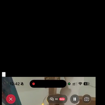
Explorador Novel
La Isla Singular
Juego de Cartas Coleccionables Pokémon Pocket
#080
Dos Estrellas
Yuu Nishida
Entrenador
Obtén la app Eyevo