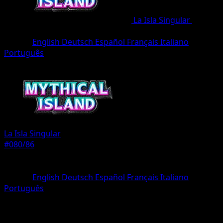
La Isla Singular
•
#080/86
•
Dos Estrellas
Idioma
English
Deutsch
Español
Français
Italiano
Português
Entrenador
La Isla Singular
#080/86
Rareza
Dos Estrellas
Idioma
English
Deutsch
Español
Français
Italiano
Português