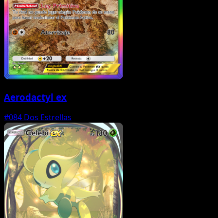
Aerodactyl ex
#084
Dos Estrellas