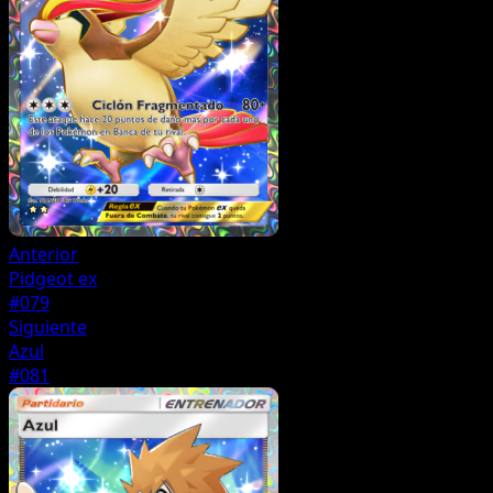
Anterior
Pidgeot ex
#079
Siguiente
Azul
#081