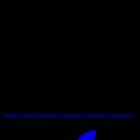
No se encontraron resultados
Busca nombres de Pokemon, sets o tipos de carta.
Idioma
Inicio
Cartas
Sets
Blog
Funciones
Preguntas frecuentes