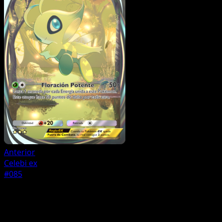
Anterior
Celebi ex
#085
Pokémon
Básico
Mew ex