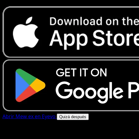
Abrir Mew ex en Eyevo
Quizá después
4.8★
|
50k+ descargas
|
Gratis
Mew ex