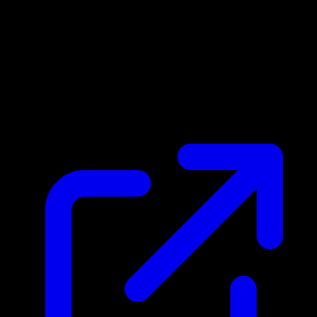
Precio de mercado
N/D
En vivo