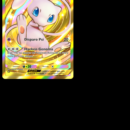
Mew ex
·
La Isla Singular
#086
Descarga Eyevo para escanear cartas al instant
y seguir precios.
Recibe precios en vivo, herramientas de colección y
escaneos rápidos. Abre esta carta exacta en la app o
descarga ahora.