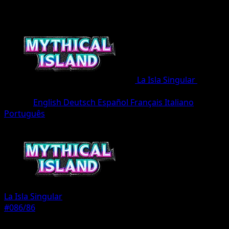
La Isla Singular
•
#086/86
•
Corona
Idioma
English
Deutsch
Español
Français
Italiano
Português
Pokémon
Básico
La Isla Singular
#086/86
Rareza