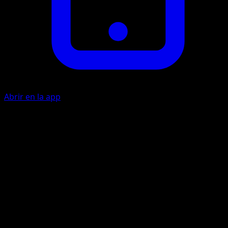
Abrir en la app
Disparo Psi
P
20
Hackeo Genoma
I
I
I
Elige 1 de los ataques del Pokémon Activo de tu rival y
úsalo para este ataque.