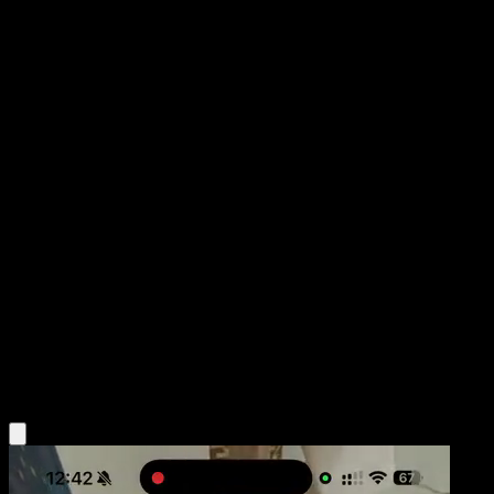
Mew ex
La Isla Singular
Juego de Cartas Coleccionables Pokémon Pocket
#086
Corona
PLANETA CG Works
Pokémon
Básico
Psychic
Obtén la app Eyevo