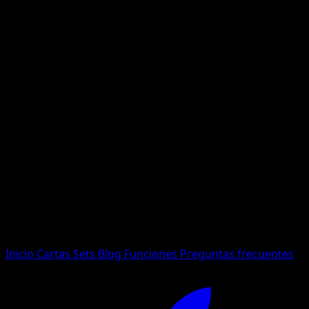
No se encontraron resultados
Busca nombres de Pokemon, sets o tipos de carta.
Idioma
Inicio
Cartas
Sets
Blog
Funciones
Preguntas frecuentes