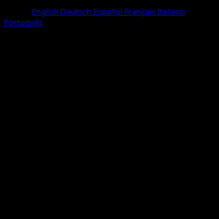
Corona
Idioma
English
Deutsch
Español
Français
Italiano
Português