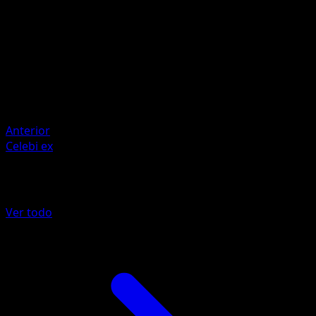
Artista
PLANETA CG Works
HP
130
Retirada
Debilidad
Oscura +20
Anterior
Celebi ex
Más de La Isla Singular
Ver todo