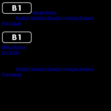
Mega Rising
•
#313/331
•
One Shiny
Idioma
English
Deutsch
Español
Français
Italiano
Português
Pokemon
Stage1
Mega Rising
#313/331
Rareza
One Shiny
Idioma
English
Deutsch
Español
Français
Italiano
Português