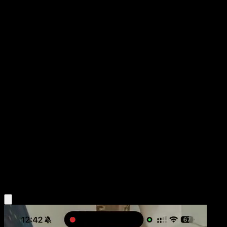
Persian
Mega Rising
Pokémon TCG Pocket
#313
One Shiny
Taiga Kasai
Pokemon
Stage1
Colorless
Obtén la app Eyevo