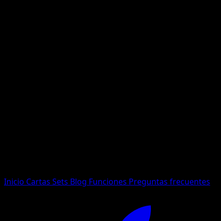
No se encontraron resultados
Busca nombres de Pokemon, sets o tipos de carta.
Idioma
Inicio
Cartas
Sets
Blog
Funciones
Preguntas frecuentes