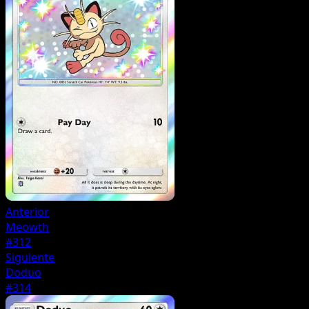
Anterior
Meowth
#312
Siguiente
Doduo
#314