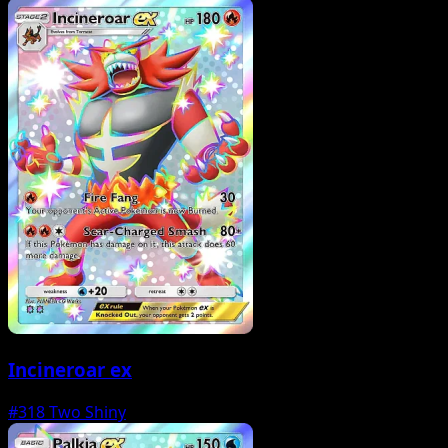
Incineroar ex
#318
Two Shiny