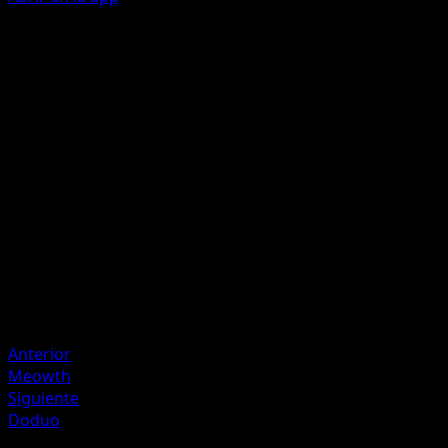
Shadow Claw
C
C
40
Flip a coin. If heads, discard a random card from your
opponent's hand.
Artista
Taiga Kasai
HP
90
Retirada
Debilidad
Fighting +20
Anterior
Meowth
Siguiente
Doduo