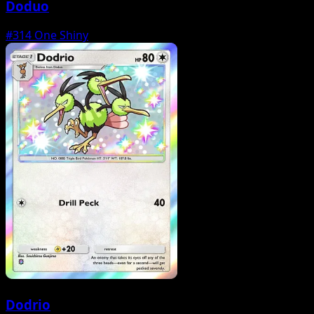
Doduo
#314
One Shiny
Dodrio