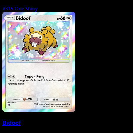
#315
One Shiny
Bidoof