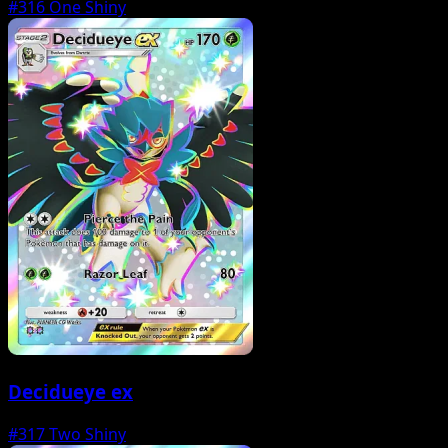
#316
One Shiny
Decidueye ex
#317
Two Shiny