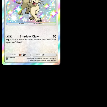
Persian
·
Mega Rising
#313
Descarga Eyevo para escanear cartas al instant
y seguir precios.
Recibe precios en vivo, herramientas de colección y
escaneos rápidos. Abre esta carta exacta en la app o
descarga ahora.