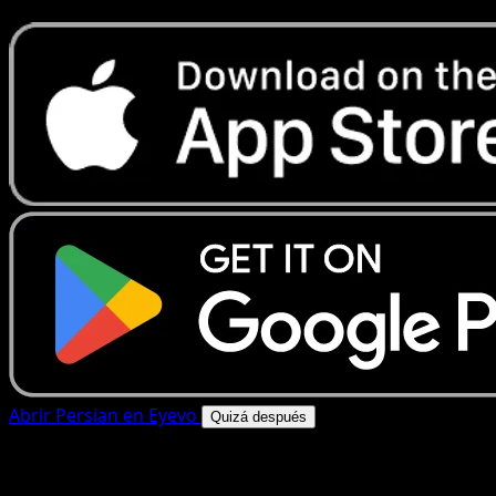
Abrir Persian en Eyevo
Quizá después
4.8★
|
50k+ descargas
|
Gratis
Persian