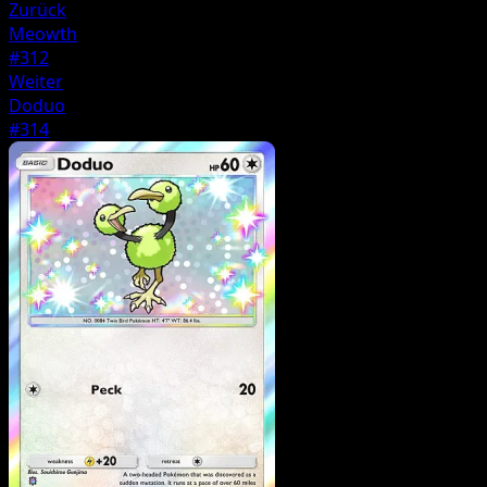
Zurück
Meowth
#312
Weiter
Doduo
#314