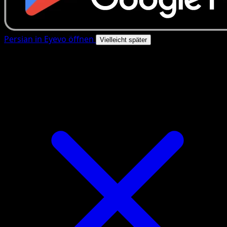
Persian in Eyevo öffnen
Vielleicht später
4.8★
|
50k+ Downloads
|
Kostenlos
Persian