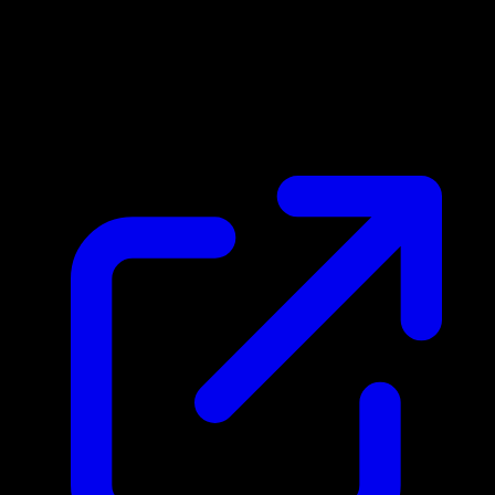
Marktpreis
N/A
Live