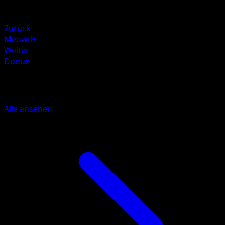
Schwäche
Fighting +20
Zurück
Meowth
Weiter
Doduo
Mehr aus Mega Rising
Alle ansehen