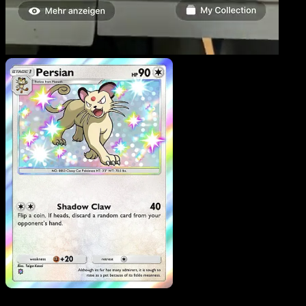
Persian
·
Mega Rising
#313