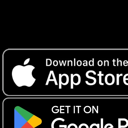
Lade Eyevo, um Karten sofort zu scannen und
Preise zu verfolgen.
Erhalte Live-Preise, Sammlungstools und schnelle Scans.
Öffne genau diese Karte in der App oder lade Eyevo jetzt
herunter.