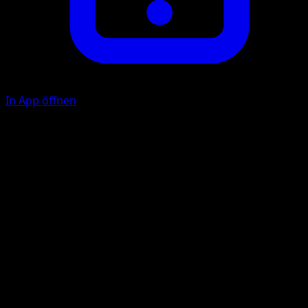
In App öffnen
Shadow Claw
C
C
40
Flip a coin. If heads, discard a random card from your
opponent's hand.
Illustrator
Taiga Kasai
HP
90
Rückzug