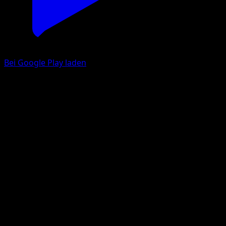
Bei Google Play laden
Persian
Mega Rising
Pokémon TCG Pocket
#313
One Shiny
Taiga Kasai
Pokemon
Stage1