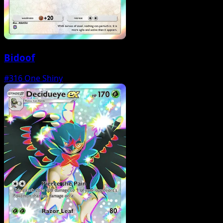
Bidoof
#316
One Shiny