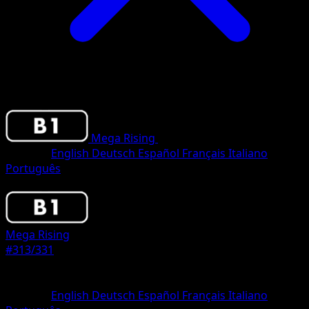
Mega Rising
•
#313/331
•
One Shiny
Sprache
English
Deutsch
Español
Français
Italiano
Português
Pokemon
Stage1
Mega Rising
#313/331
Seltenheit
One Shiny
Sprache
English
Deutsch
Español
Français
Italiano