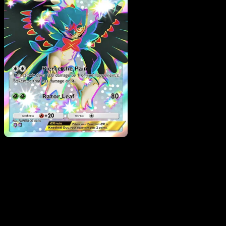
Decidueye ex
·
Mega
Rising
#317
Descarga Eyevo para escanear cartas al instant
y seguir precios.
Recibe precios en vivo, herramientas de colección y
escaneos rápidos. Abre esta carta exacta en la app o
descarga ahora.