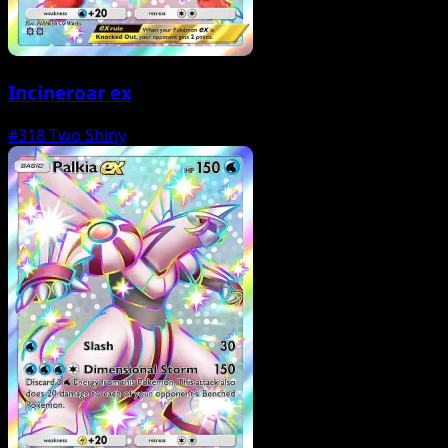
Incineroar ex
#318
Two Shiny