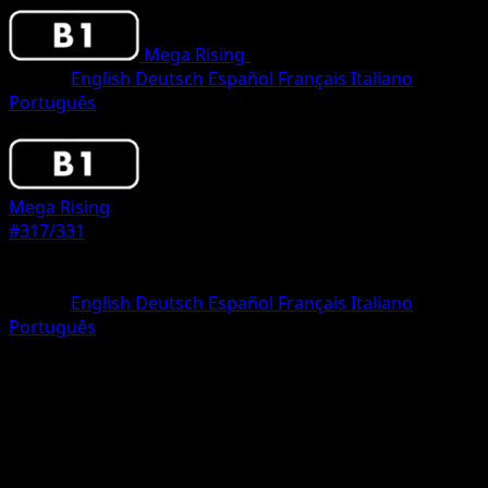
Mega Rising
•
#317/331
•
Two Shiny
Idioma
English
Deutsch
Español
Français
Italiano
Português
Pokemon
Stage2
Mega Rising
#317/331
Rareza
Two Shiny
Idioma
English
Deutsch
Español
Français
Italiano
Português