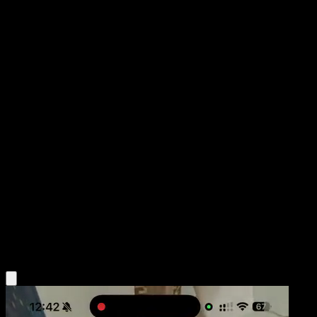
Decidueye ex
Mega Rising
Pokémon TCG Pocket
#317
Two Shiny
PLANETA CG Works
Pokemon
Stage2
Grass
Obtén la app Eyevo