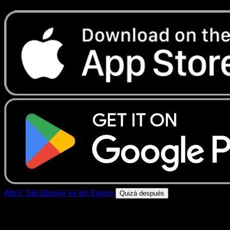
Abrir Decidueye ex en Eyevo
Quizá después
4.8★
|
50k+ descargas
|
Gratis
Decidueye ex