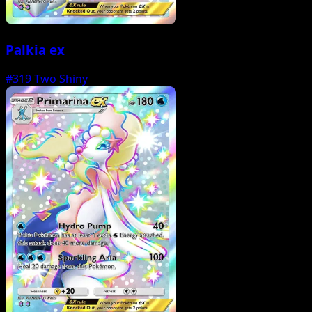
Palkia ex
#319
Two Shiny