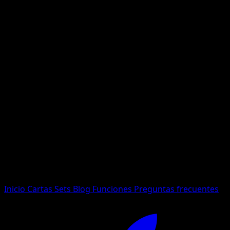
No se encontraron resultados
Busca nombres de Pokemon, sets o tipos de carta.
Idioma
Inicio
Cartas
Sets
Blog
Funciones
Preguntas frecuentes