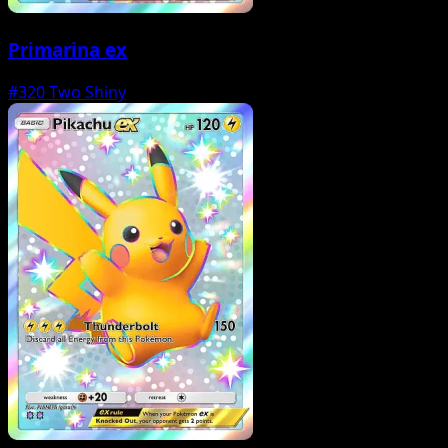
Primarina ex
#320
Two Shiny