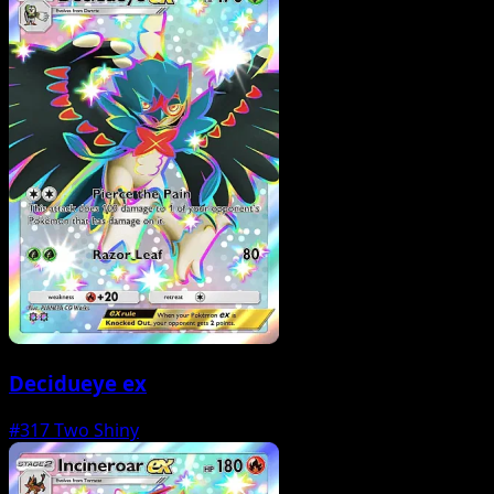
Decidueye ex
#317
Two Shiny