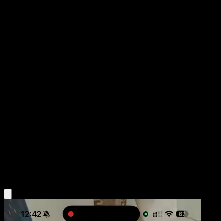
Meowth
Mega Rising
Pokémon TCG Pocket
#312
One Shiny
Taiga Kasai
Pokemon
Basic
Colorless
Obtén la app Eyevo