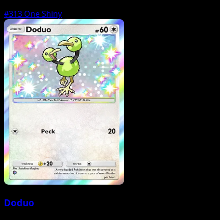
#313
One Shiny
Doduo