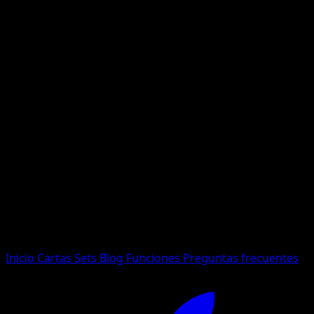
No se encontraron resultados
Busca nombres de Pokemon, sets o tipos de carta.
Idioma
Inicio
Cartas
Sets
Blog
Funciones
Preguntas frecuentes