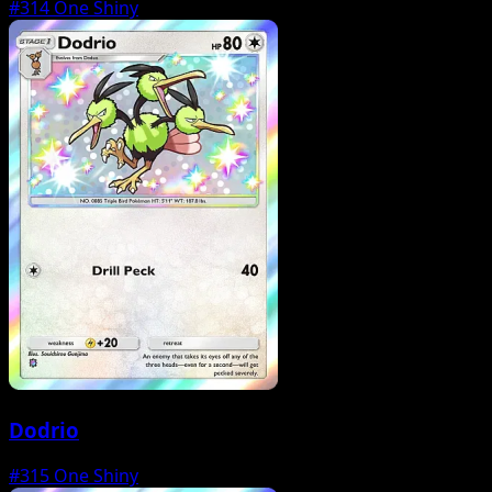
#314
One Shiny
Dodrio
#315
One Shiny