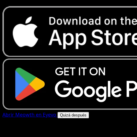
Abrir Meowth en Eyevo
Quizá después
4.8★
|
50k+ descargas
|
Gratis
Meowth