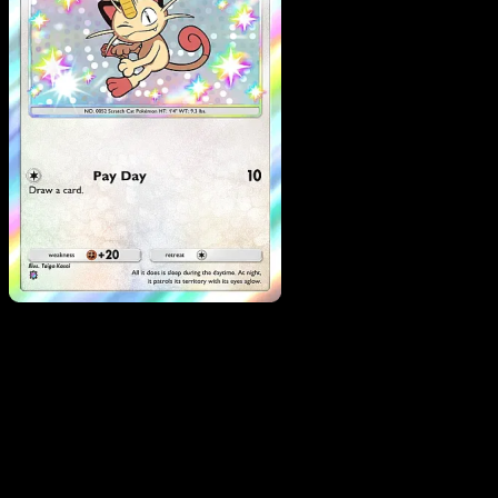
Meowth
·
Mega Rising
#312
Descarga Eyevo para escanear cartas al instant
y seguir precios.
Recibe precios en vivo, herramientas de colección y
escaneos rápidos. Abre esta carta exacta en la app o
descarga ahora.