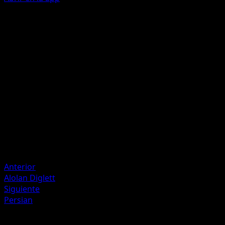
Pay Day
C
10
Draw a card.
Artista
Taiga Kasai
HP
60
Retirada
Debilidad
Fighting +20
Anterior
Alolan Diglett
Siguiente
Persian
Más de Mega Rising