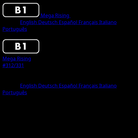
Mega Rising
•
#312/331
•
One Shiny
Idioma
English
Deutsch
Español
Français
Italiano
Português
Pokemon
Basic
Mega Rising
#312/331
Rareza
One Shiny
Idioma
English
Deutsch
Español
Français
Italiano
Português