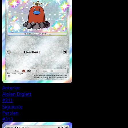
Anterior
Alolan Diglett
#311
Siguiente
Persian
#313