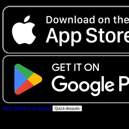
Abrir Miltank en Eyevo
Quizá después
4.8★
|
50k+ descargas
|
Gratis
Miltank