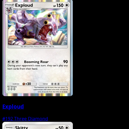
Exploud
#192
Three Diamond