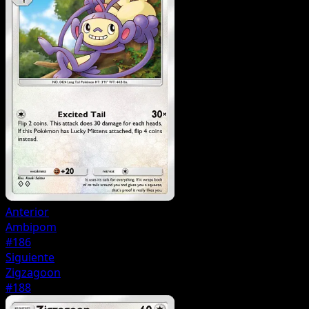
Anterior
Ambipom
#186
Siguiente
Zigzagoon
#188