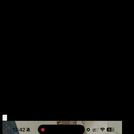
Miltank
Mega Rising
Pokémon TCG Pocket
#187
One Diamond
saino misaki
Pokemon
Basic
Colorless
Obtén la app Eyevo