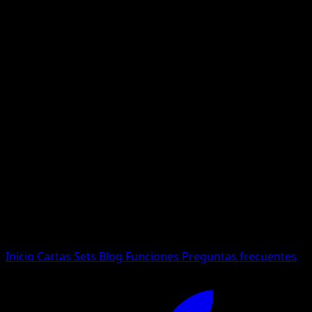
No se encontraron resultados
Busca nombres de Pokemon, sets o tipos de carta.
Idioma
Inicio
Cartas
Sets
Blog
Funciones
Preguntas frecuentes