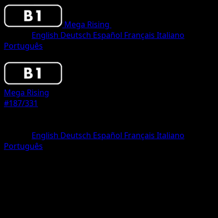
Mega Rising
•
#187/331
•
One Diamond
Idioma
English
Deutsch
Español
Français
Italiano
Português
Pokemon
Basic
Mega Rising
#187/331
Rareza
One Diamond
Idioma
English
Deutsch
Español
Français
Italiano
Português