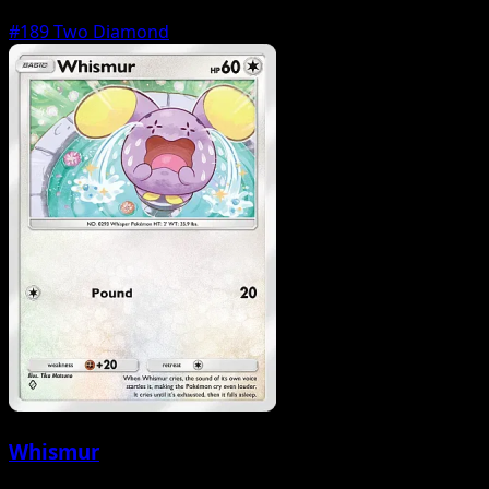
#189
Two Diamond
Whismur