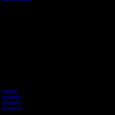
Body Slam
C
C
40
Flip a coin. If heads, your opponent's Active Pokémon is
now Paralyzed.
Artista
saino misaki
HP
100
Retirada
Debilidad
Fighting +20
Anterior
Ambipom
Siguiente
Zigzagoon