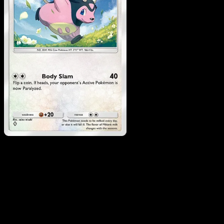
Miltank
·
Mega Rising
#187
Descarga Eyevo para escanear cartas al instant
y seguir precios.
Recibe precios en vivo, herramientas de colección y
escaneos rápidos. Abre esta carta exacta en la app o
descarga ahora.