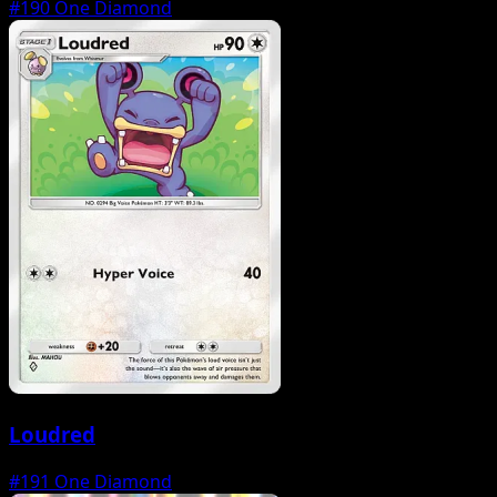
#190
One Diamond
Loudred
#191
One Diamond