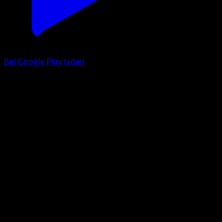
Bei Google Play laden
Miltank
Mega Rising
Pokémon TCG Pocket
#187
One Diamond
saino misaki
Pokemon
Basic