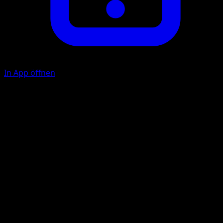
In App öffnen
Body Slam
C
C
40
Flip a coin. If heads, your opponent's Active Pokémon is
now Paralyzed.
Illustrator
saino misaki
HP
100
Rückzug