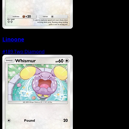
Linoone
#189
Two Diamond