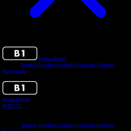
Mega Rising
•
#187/331
•
One Diamond
Sprache
English
Deutsch
Español
Français
Italiano
Português
Pokemon
Basic
Mega Rising
#187/331
Seltenheit
One Diamond
Sprache
English
Deutsch
Español
Français
Italiano