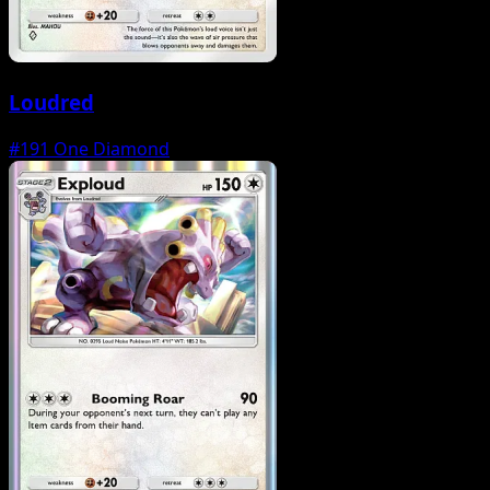
Loudred
#191
One Diamond