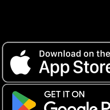
Lade Eyevo, um Karten sofort zu scannen und
Preise zu verfolgen.
Erhalte Live-Preise, Sammlungstools und schnelle Scans.
Öffne genau diese Karte in der App oder lade Eyevo jetzt
herunter.