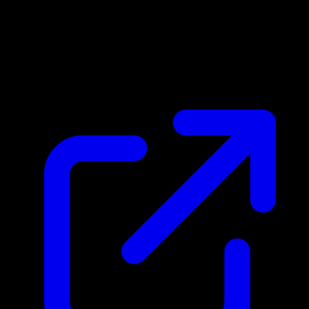
Marktpreis
N/A
Live