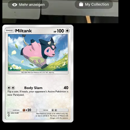
Miltank
·
Mega Rising
#187