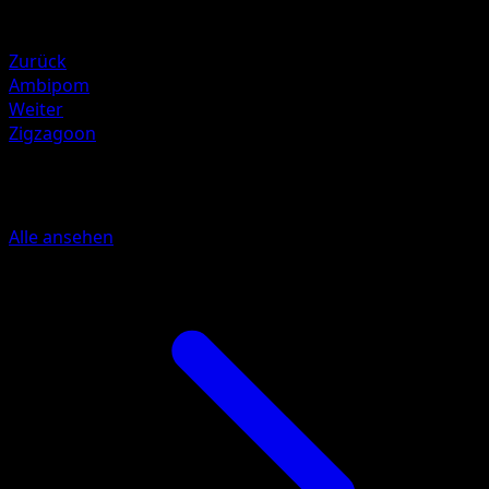
Schwäche
Fighting +20
Zurück
Ambipom
Weiter
Zigzagoon
Mehr aus Mega Rising
Alle ansehen