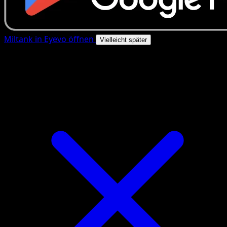
Miltank in Eyevo öffnen
Vielleicht später
4.8★
|
50k+ Downloads
|
Kostenlos
Miltank