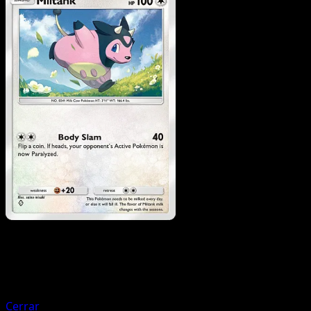
Pokemon
Stage1
Ambipom
Cerrar