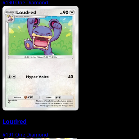
#190
One Diamond
Loudred
#191
One Diamond