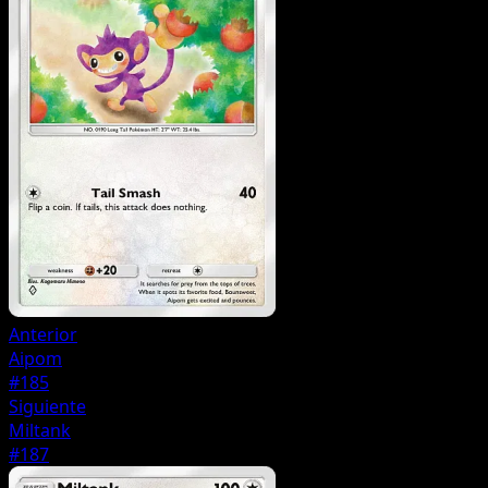
Anterior
Aipom
#185
Siguiente
Miltank
#187