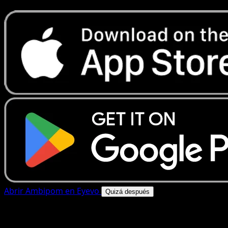
Abrir Ambipom en Eyevo
Quizá después
4.8★
|
50k+ descargas
|
Gratis
Ambipom