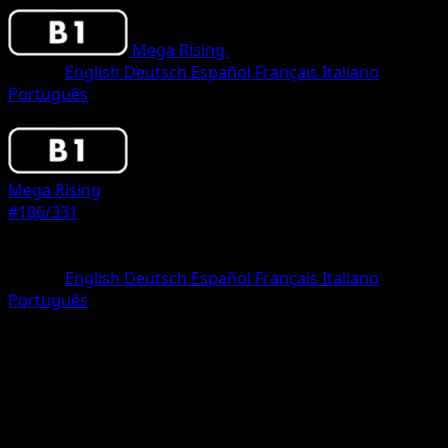
Mega Rising
•
#186/331
•
Two Diamond
Idioma
English
Deutsch
Español
Français
Italiano
Português
Pokemon
Stage1
Mega Rising
#186/331
Rareza
Two Diamond
Idioma
English
Deutsch
Español
Français
Italiano
Português