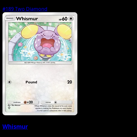
#189
Two Diamond
Whismur