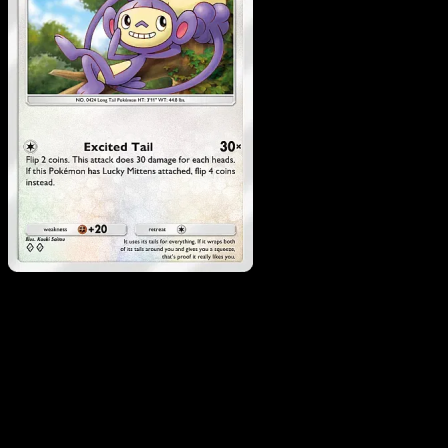
Ambipom
·
Mega Rising
#186
Descarga Eyevo para escanear cartas al instant
y seguir precios.
Recibe precios en vivo, herramientas de colección y
escaneos rápidos. Abre esta carta exacta en la app o
descarga ahora.