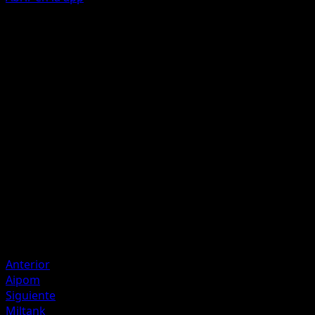
Excited Tail
C
30
Flip 2 coins. This attack does 30 damage for each heads. If
this Pokémon has Lucky Mittens attached, flip 4 coins
instead.
Artista
Kouki Saitou
HP
100
Retirada
Debilidad
Fighting +20
Anterior
Aipom
Siguiente
Miltank