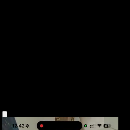
Ambipom
Mega Rising
Pokémon TCG Pocket
#186
Two Diamond
Kouki Saitou
Pokemon
Stage1
Colorless
Obtén la app Eyevo