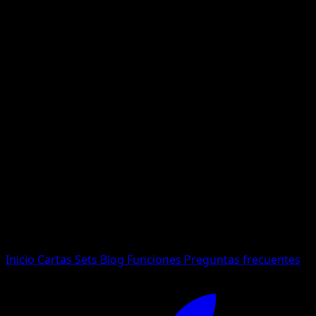
No se encontraron resultados
Busca nombres de Pokemon, sets o tipos de carta.
Idioma
Inicio
Cartas
Sets
Blog
Funciones
Preguntas frecuentes