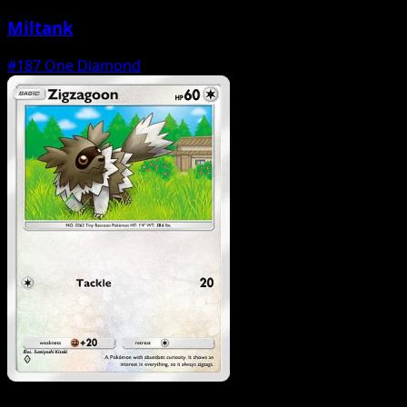
Miltank
#187
One Diamond