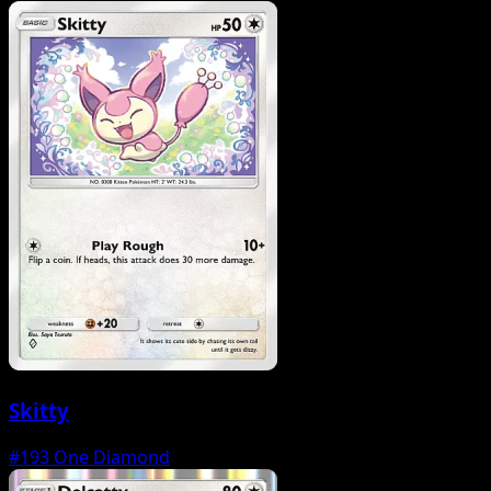
Skitty
#193
One Diamond