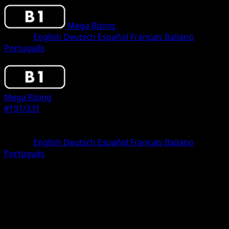
Mega Rising
•
#191/331
•
One Diamond
Idioma
English
Deutsch
Español
Français
Italiano
Português
Pokemon
Stage1
Mega Rising
#191/331
Rareza
One Diamond
Idioma
English
Deutsch
Español
Français
Italiano
Português