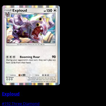
Exploud
#192
Three Diamond