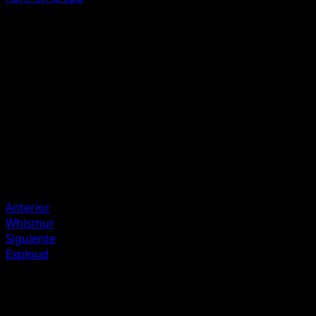
Hyper Voice
C
C
40
Artista
MAHOU
HP
90
Retirada
Debilidad
Fighting +20
Anterior
Whismur
Siguiente
Exploud
Más de Mega Rising