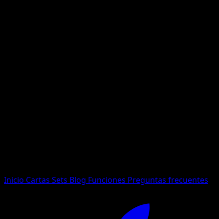
No se encontraron resultados
Busca nombres de Pokemon, sets o tipos de carta.
Idioma
Inicio
Cartas
Sets
Blog
Funciones
Preguntas frecuentes