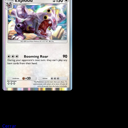
Pokemon
Stage1
Loudred
Cerrar