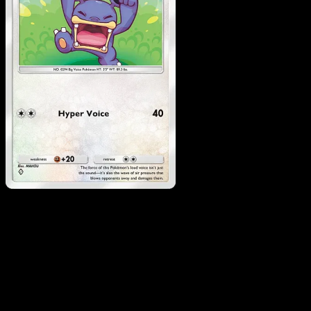
Loudred
·
Mega Rising
#191
Descarga Eyevo para escanear cartas al instant
y seguir precios.
Recibe precios en vivo, herramientas de colección y
escaneos rápidos. Abre esta carta exacta en la app o
descarga ahora.