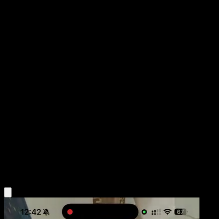
Loudred
Mega Rising
Pokémon TCG Pocket
#191
One Diamond
MAHOU
Pokemon
Stage1
Colorless
Obtén la app Eyevo