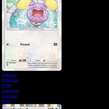
Anterior
Whismur
#190
Siguiente
Exploud
#192