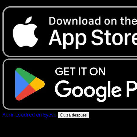
Abrir Loudred en Eyevo
Quizá después
4.8★
|
50k+ descargas
|
Gratis
Loudred