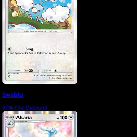
Swablu
#196
One Diamond