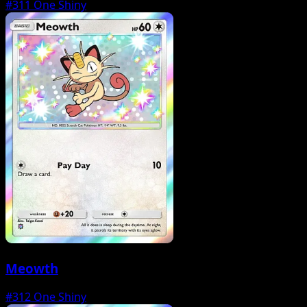
#311
One Shiny
Meowth
#312
One Shiny