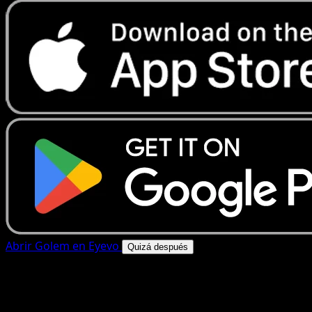
Abrir Golem en Eyevo
Quizá después
4.8★
|
50k+ descargas
|
Gratis
Golem