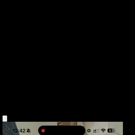
Golem
Mega Rising
Pokémon TCG Pocket
#309
One Shiny
Souichirou Gunjima
Pokemon
Stage2
Fighting
Obtén la app Eyevo