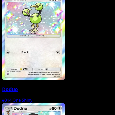
Doduo
#314
One Shiny