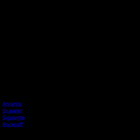
Guard Press
F
F
F
C
120
During your opponent's next turn, this Pokémon takes −3
damage from attacks.
Artista
Souichirou Gunjima
HP
160
Retirada
Debilidad
Grass +20
Anterior
Graveler
Siguiente
Rockruff
Más de Mega Rising