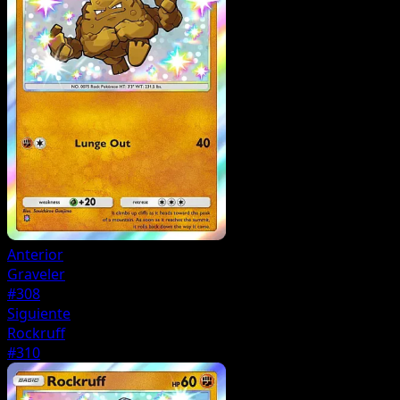
Anterior
Graveler
#308
Siguiente
Rockruff
#310