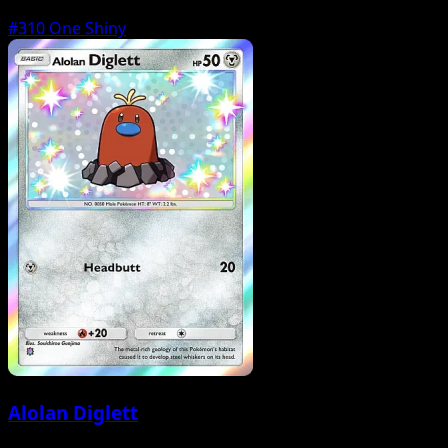
#310
One Shiny
Alolan Diglett