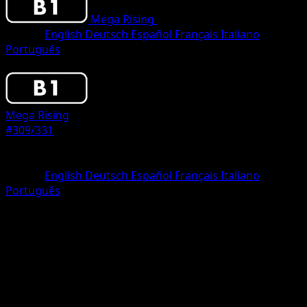
Mega Rising
•
#309/331
•
One Shiny
Idioma
English
Deutsch
Español
Français
Italiano
Português
Pokemon
Stage2
Mega Rising
#309/331
Rareza
One Shiny
Idioma
English
Deutsch
Español
Français
Italiano
Português