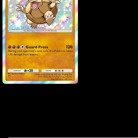
Golem
·
Mega Rising
#30
Descarga Eyevo para escanear cartas al instant
y seguir precios.
Recibe precios en vivo, herramientas de colección y
escaneos rápidos. Abre esta carta exacta en la app o
descarga ahora.