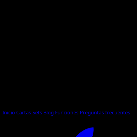
No se encontraron resultados
Busca nombres de Pokemon, sets o tipos de carta.
Idioma
Inicio
Cartas
Sets
Blog
Funciones
Preguntas frecuentes