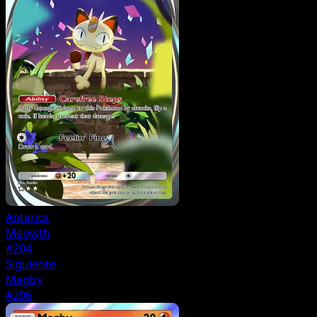
Anterior
Meowth
#204
Siguiente
Magby
#206