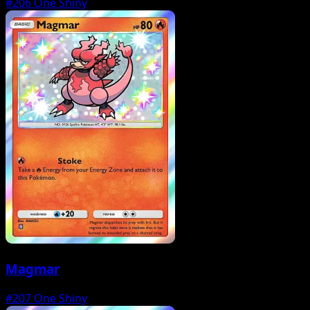
#206
One Shiny
Magmar
#207
One Shiny