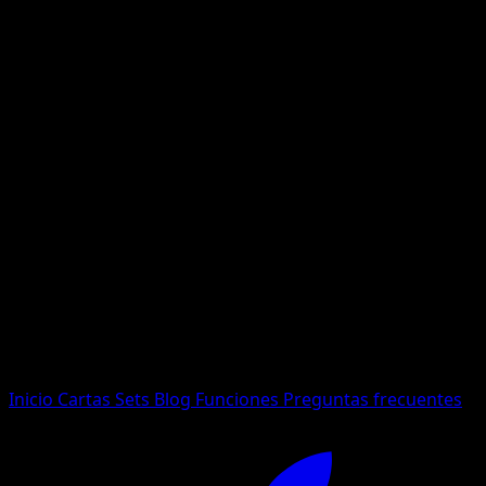
No se encontraron resultados
Busca nombres de Pokemon, sets o tipos de carta.
Idioma
Inicio
Cartas
Sets
Blog
Funciones
Preguntas frecuentes