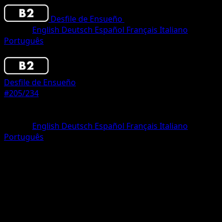
Desfile de Ensueño
•
#205/234
•
One Shiny
Idioma
English
Deutsch
Español
Français
Italiano
Português
Pokemon
Basic
Desfile de Ensueño
#205/234
Rareza
One Shiny
Idioma
English
Deutsch
Español
Français
Italiano
Português