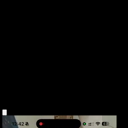
Tangela
Desfile de Ensueño
Juego de Cartas Coleccionables Pokémon Pocket
#205
One Shiny
Taiga Kasai
Pokemon
Basic
Grass
Obtén la app Eyevo