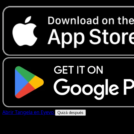
Abrir Tangela en Eyevo
Quizá después
4.8★
|
50k+ descargas
|
Gratis
Tangela