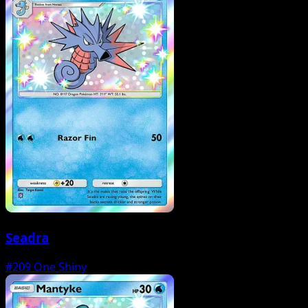
Seadra
#209
One Shiny