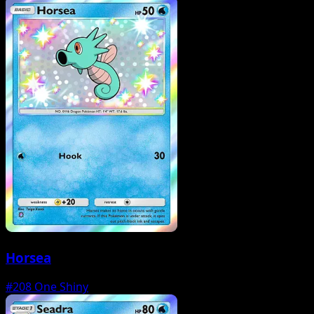
Horsea
#208
One Shiny