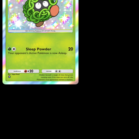
Tangela
·
Desfile de
Ensueño
#205
Descarga Eyevo para escanear cartas al instant
y seguir precios.
Recibe precios en vivo, herramientas de colección y
escaneos rápidos. Abre esta carta exacta en la app o
descarga ahora.