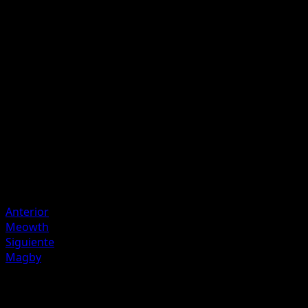
Sleep Powder
G
C
20
Your opponent's Active Pokémon is now Asleep.
Artista
Taiga Kasai
HP
80
Retirada
Debilidad
Fire +20
Anterior
Meowth
Siguiente
Magby
Más de Desfile de Ensueño