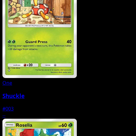
One
Shuckle
#003
--