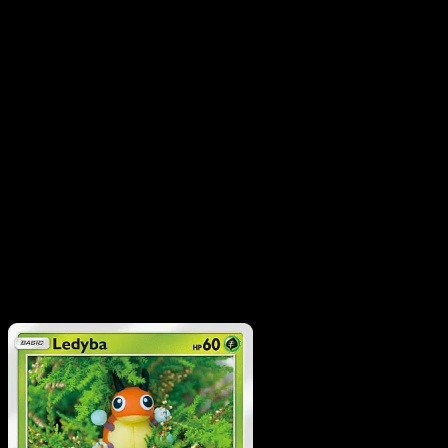
FAQ del set
¿Cuántas cartas hay en Desfile de Ensueño?
Desfile de
Ensueño contiene 234 cartas, con 155 cartas impresas
oficialmente.
¿Dónde puedo ver las cartas más valiosas de Desfile
de Ensueño?
Usa la guía de precios o la página Top 5
para ver los precios de mercado más altos de este set.
¿Puedo explorar las cartas de Desfile de Ensueño por
rareza o tipo?
Sí: usa los enlaces rápidos de arriba para
filtrar por rareza o tipo.