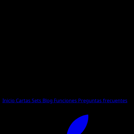
No se encontraron resultados
Busca nombres de Pokemon, sets o tipos de carta.
Idioma
Inicio
Cartas
Sets
Blog
Funciones
Preguntas frecuentes