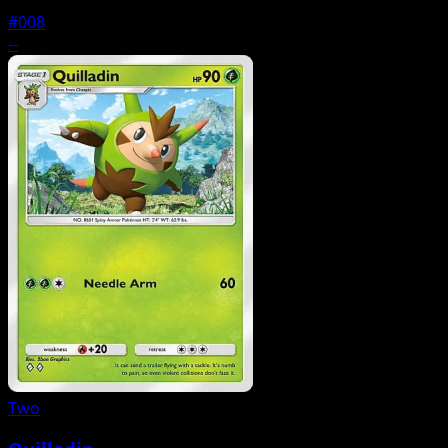
#008
--
Two