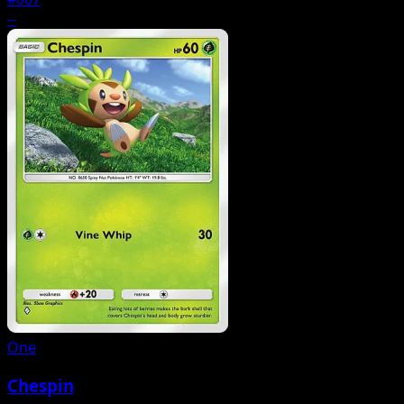
--
One
Chespin