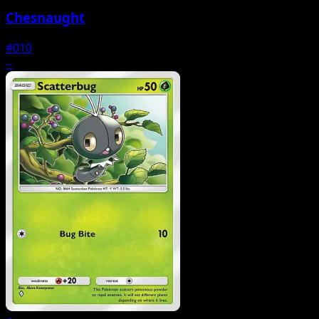
Chesnaught
#010
--