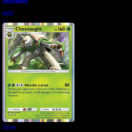
Quilladin
#009
--
Three