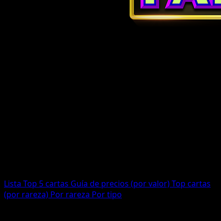
Juego de Cartas Coleccionables Pokémon Pocket Serie
2026-01-29
Desfile de Ensueño
Cartas totales
234
Impresas
155
Lista
Top 5 cartas
Guía de precios (por valor)
Top cartas
(por rareza)
Por rareza
Por tipo
Top cartas (destacadas por rareza)