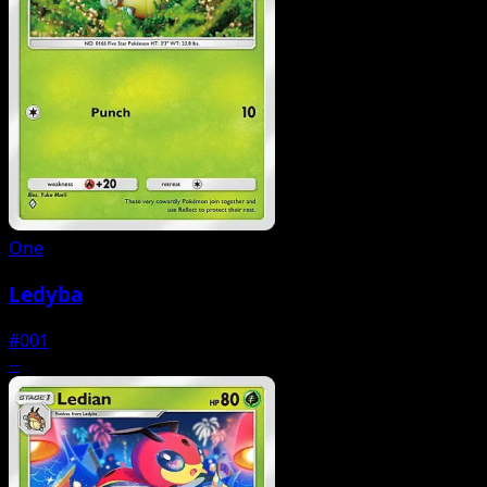
One
Ledyba
#001
--