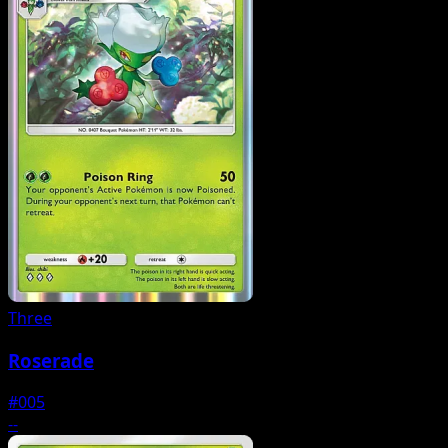
Three
Roserade
#005
--