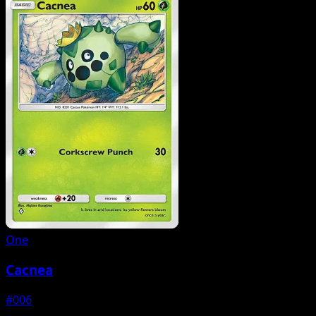
One
Cacnea
#006
--