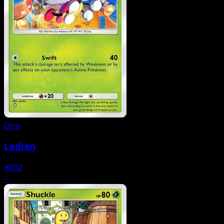
One
Ledian
#002
--