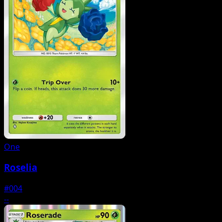
One
Roselia
#004
--