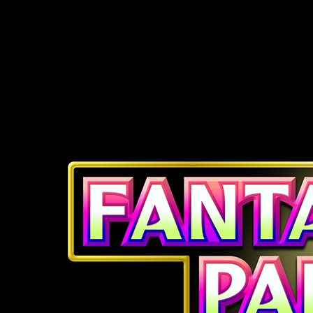
Juego de Cartas Coleccionables Pokémon Pocket
2026-01-29
234 total cards
155 printed cards