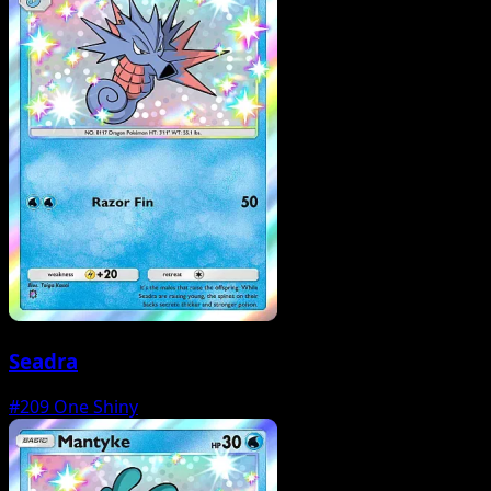
Seadra
#209
One Shiny