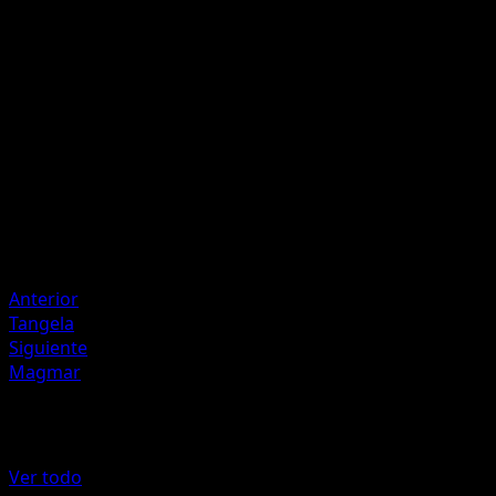
Toasty Toss
Take a {R} Energy from your Energy Zone and attach it to 
of your Benched Basic Pokémon.
Artista
MAHOU
HP
30
Retirada
Debilidad
Colorless +20
Anterior
Tangela
Siguiente
Magmar
Más de Desfile de Ensueño
Ver todo