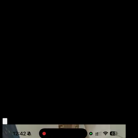
Magby
Desfile de Ensueño
Juego de Cartas Coleccionables Pokémon Pocket
#206
One Shiny
MAHOU
Pokemon
Basic
Fire
Obtén la app Eyevo