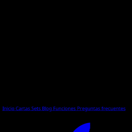
No se encontraron resultados
Busca nombres de Pokemon, sets o tipos de carta.
Idioma
Inicio
Cartas
Sets
Blog
Funciones
Preguntas frecuentes