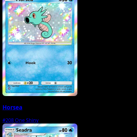
Horsea
#208
One Shiny