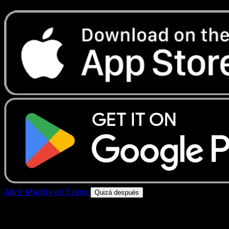
Abrir Magby en Eyevo
Quizá después
4.8★
|
50k+ descargas
|
Gratis
Magby