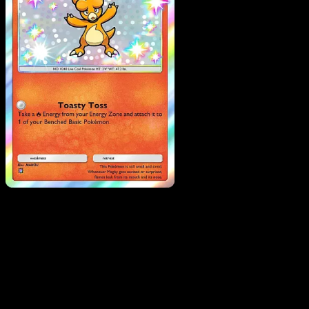
Magby
·
Desfile de
Ensueño
#206
Descarga Eyevo para escanear cartas al instant
y seguir precios.
Recibe precios en vivo, herramientas de colección y
escaneos rápidos. Abre esta carta exacta en la app o
descarga ahora.