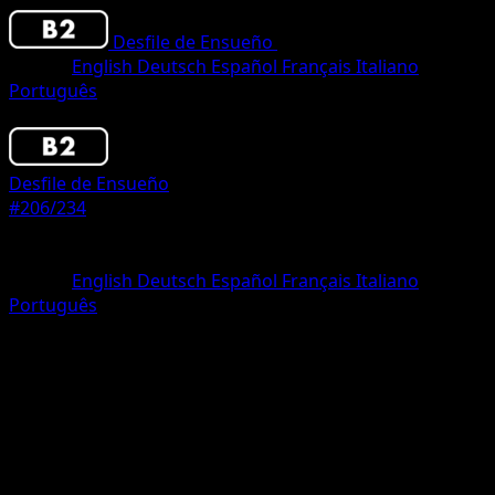
Desfile de Ensueño
•
#206/234
•
One Shiny
Idioma
English
Deutsch
Español
Français
Italiano
Português
Pokemon
Basic
Desfile de Ensueño
#206/234
Rareza
One Shiny
Idioma
English
Deutsch
Español
Français
Italiano
Português