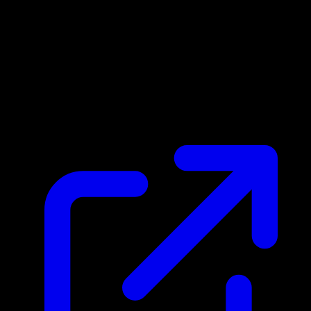
Precio de mercado
N/D
En vivo