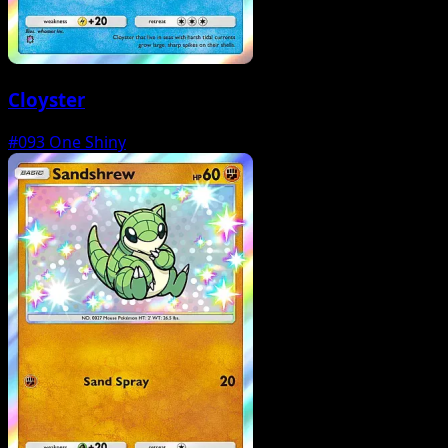
Cloyster
#093
One Shiny