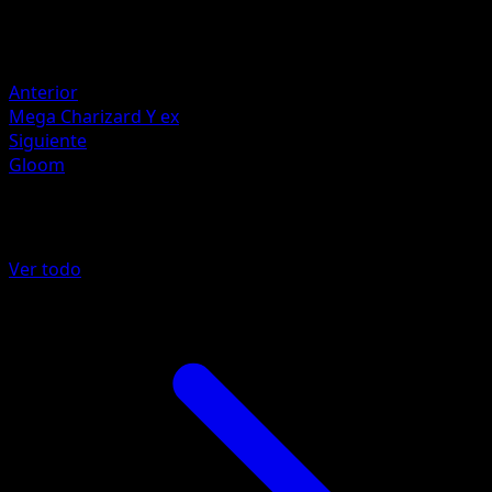
Retirada
Debilidad
Fire +20
Anterior
Mega Charizard Y ex
Siguiente
Gloom
Más de Fuego Carmesí
Ver todo