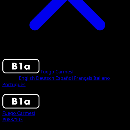
Fuego Carmesí
•
#088/103
•
One Shiny
Idioma
English
Deutsch
Español
Français
Italiano
Português
Pokemon
Basic
Fuego Carmesí
#088/103
Rareza