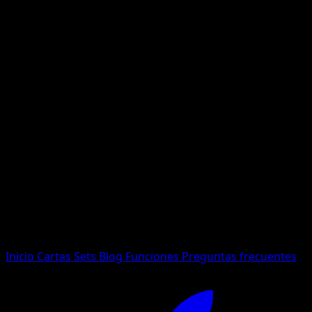
No se encontraron resultados
Busca nombres de Pokemon, sets o tipos de carta.
Idioma
Inicio
Cartas
Sets
Blog
Funciones
Preguntas frecuentes