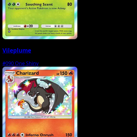
Vileplume
#090
One Shiny