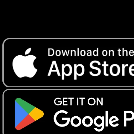
y seguir precios.
Recibe precios en vivo, herramientas de colección y
escaneos rápidos. Abre esta carta exacta en la app o
descarga ahora.