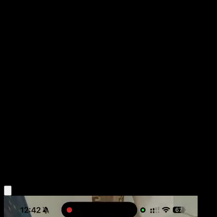
Oddish
Fuego Carmesí
Juego de Cartas Coleccionables Pokémon Pocket
#088
One Shiny
Souichirou Gunjima
Pokemon
Basic
Grass
Obtén la app Eyevo