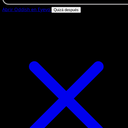
Abrir Oddish en Eyevo
Quizá después
4.8★
|
50k+ descargas
|
Gratis
Oddish