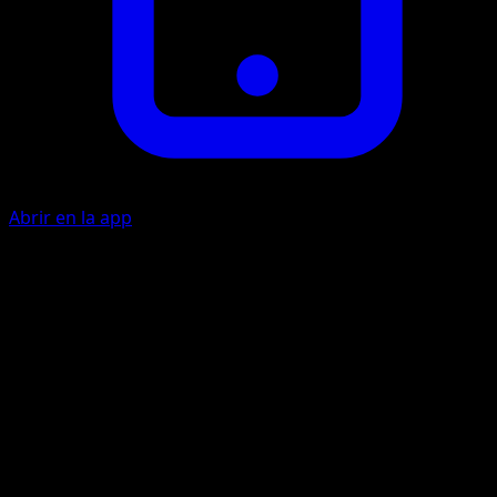
Abrir en la app
Poison Powder
G
10
Your opponent's Active Pokémon is now Poisoned.
Artista
Souichirou Gunjima
HP
50