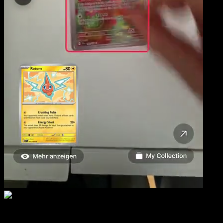
Oddish
·
Fuego Carmesí
#088
Descarga Eyevo para escanear cartas al instant