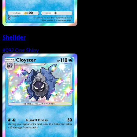
Shellder
#092
One Shiny