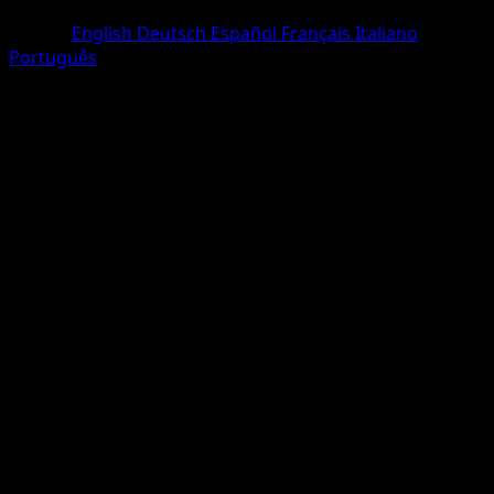
One Shiny
Idioma
English
Deutsch
Español
Français
Italiano
Português