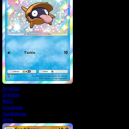
Anterior
Shellder
#092
Siguiente
Sandshrew
#094