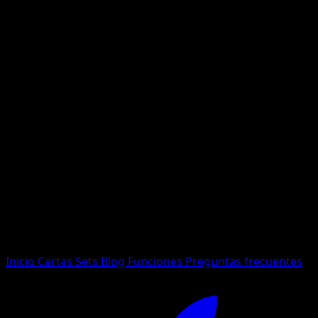
No se encontraron resultados
Busca nombres de Pokemon, sets o tipos de carta.
Idioma
Inicio
Cartas
Sets
Blog
Funciones
Preguntas frecuentes