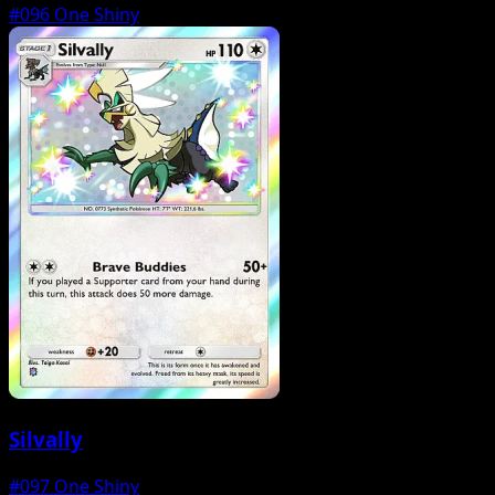
#096
One Shiny
Silvally
#097
One Shiny