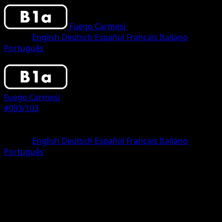
Fuego Carmesí
•
#093/103
•
One Shiny
Idioma
English
Deutsch
Español
Français
Italiano
Português
Pokemon
Stage1
Fuego Carmesí
#093/103
Rareza
One Shiny
Idioma
English
Deutsch
Español
Français
Italiano
Português