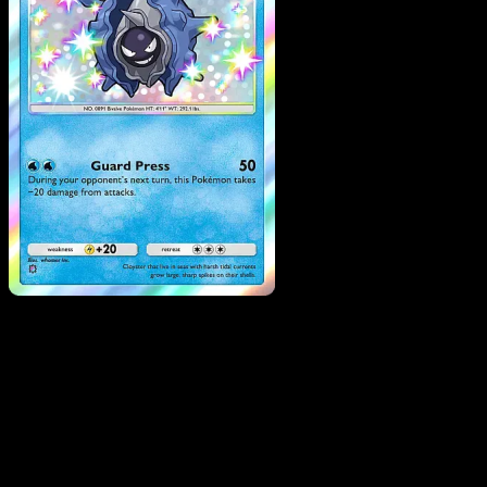
Cloyster
·
Fuego Carmesí
#093
Descarga Eyevo para escanear cartas al instant
y seguir precios.
Recibe precios en vivo, herramientas de colección y
escaneos rápidos. Abre esta carta exacta en la app o
descarga ahora.