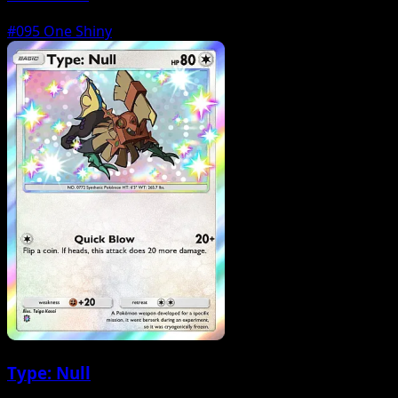
#095
One Shiny
Type: Null