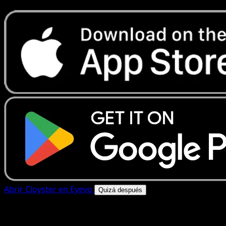
Abrir Cloyster en Eyevo
Quizá después
4.8★
|
50k+ descargas
|
Gratis
Cloyster