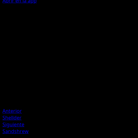
Abrir en la app
Guard Press
W
W
50
During your opponent's next turn, this Pokémon takes −2
damage from attacks.
Artista
whomor Inc.
HP
110
Retirada
Debilidad
Lightning +20
Anterior
Shellder
Siguiente
Sandshrew