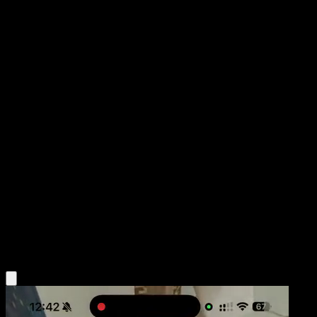
Cloyster
Fuego Carmesí
Juego de Cartas Coleccionables Pokémon Pocket
#093
One Shiny
whomor Inc.
Pokemon
Stage1
Water
Obtén la app Eyevo