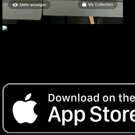
Oddish
·
Feuerrote Flammen
#088
Lade Eyevo, um Karten sofort zu scannen und
Preise zu verfolgen.
Erhalte Live-Preise, Sammlungstools und schnelle Scans.
Öffne genau diese Karte in der App oder lade Eyevo jetzt
herunter.