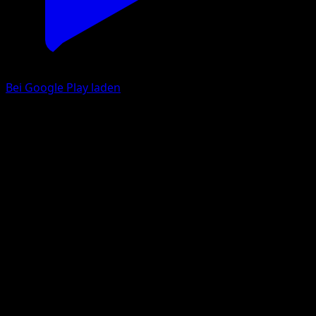
Bei Google Play laden
Oddish
Feuerrote Flammen
Pokémon‑Sammelkartenspiel‑Pocket
#088
One Shiny
Souichirou Gunjima
Pokemon
Basic