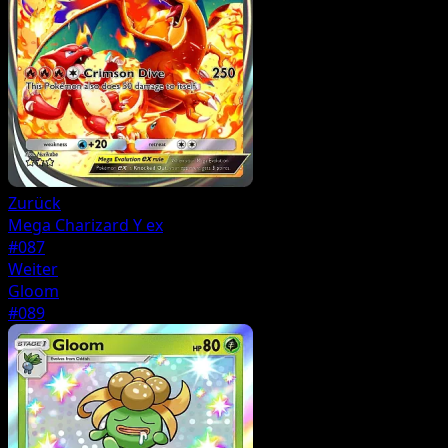
Zurück
Mega Charizard Y ex
#087
Weiter
Gloom
#089