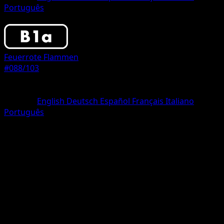
Português
Pokemon
Basic
Feuerrote Flammen
#088/103
Seltenheit
One Shiny
Sprache
English
Deutsch
Español
Français
Italiano
Português