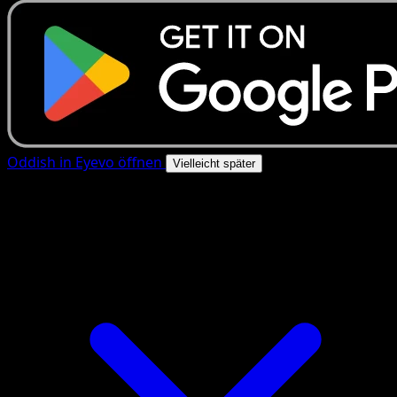
Oddish in Eyevo öffnen
Vielleicht später
4.8★
|
50k+ Downloads
|
Kostenlos
Oddish