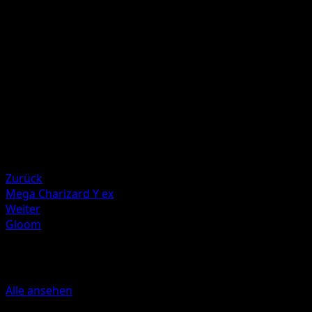
G
10
Your opponent's Active Pokémon is now Poisoned.
Illustrator
Souichirou Gunjima
HP
50
Rückzug
Schwäche
Fire +20
Zurück
Mega Charizard Y ex
Weiter
Gloom
Mehr aus Feuerrote Flammen
Alle ansehen