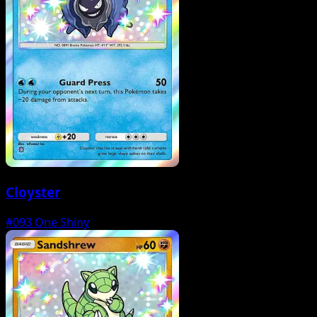
Cloyster
#093
One Shiny