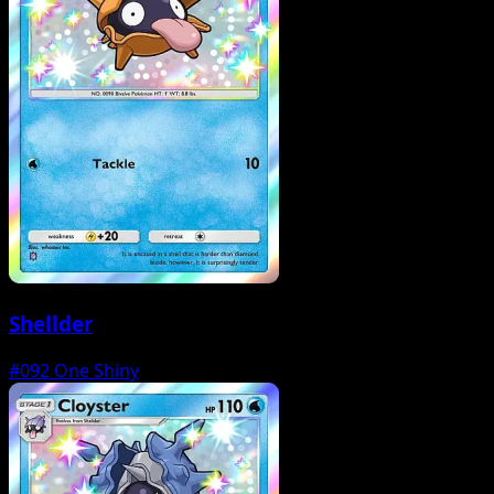
Shellder
#092
One Shiny