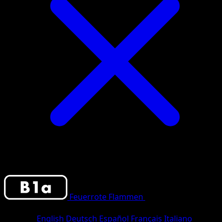
Feuerrote Flammen
•
#088/103
•
One
Shiny
Sprache
English
Deutsch
Español
Français
Italiano