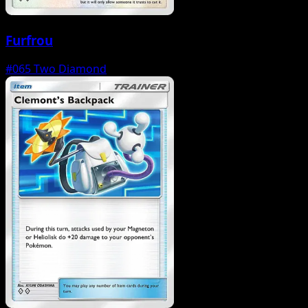
Furfrou
#065
Two Diamond