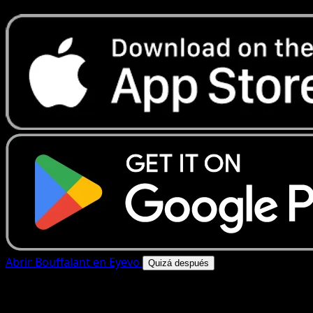
Abrir Bouffalant en Eyevo
Quizá después
4.8★
|
50k+ descargas
|
Gratis
Bouffalant