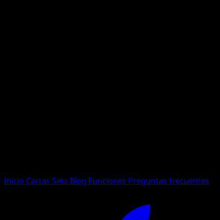
No se encontraron resultados
Busca nombres de Pokemon, sets o tipos de carta.
Idioma
Inicio
Cartas
Sets
Blog
Funciones
Preguntas frecuentes