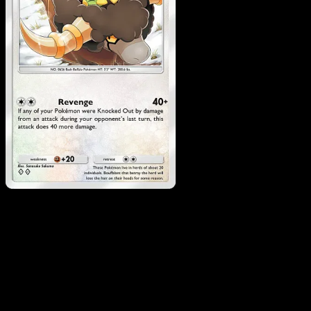
Bouffalant
·
Fuego
Carmesí
#064
Descarga Eyevo para escanear cartas al instant
y seguir precios.
Recibe precios en vivo, herramientas de colección y
escaneos rápidos. Abre esta carta exacta en la app o
descarga ahora.