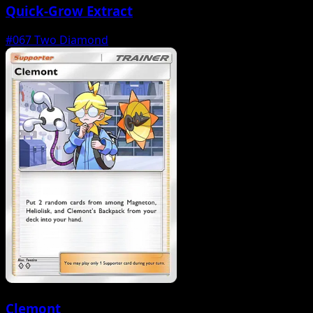
Quick-Grow Extract
#067
Two Diamond
Clemont