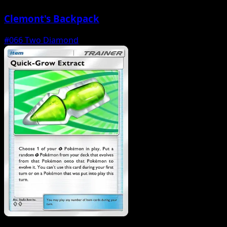
Clemont's Backpack
#066
Two Diamond