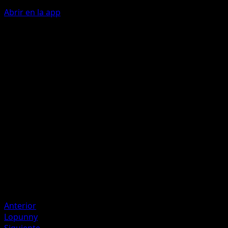
Abrir en la app
Revenge
C
C
40
If any of your Pokémon were Knocked Out by damage
from an attack during your opponent's last turn, this
attack does 40 more damage.
Artista
Sanosuke Sakuma
HP
100
Retirada
Debilidad
Fighting +20
Anterior
Lopunny