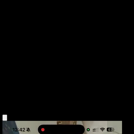
Bouffalant
Fuego Carmesí
Juego de Cartas Coleccionables Pokémon Pocket
#064
Two Diamond
Sanosuke Sakuma
Pokemon
Basic
Colorless
Obtén la app Eyevo