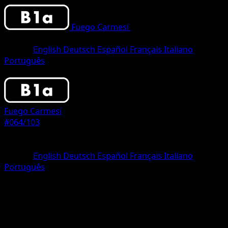
Fuego Carmesí
•
#064/103
•
Two
Diamond
Idioma
English
Deutsch
Español
Français
Italiano
Português
Pokemon
Basic
Fuego Carmesí
#064/103
Rareza
Two Diamond
Idioma
English
Deutsch
Español
Français
Italiano
Português