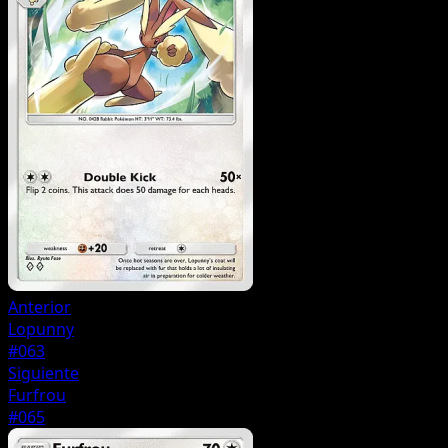
Anterior
Lopunny
#063
Siguiente
Furfrou
#065