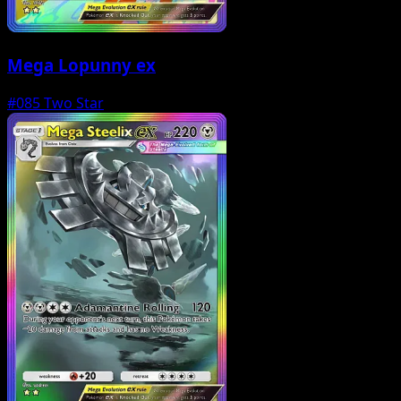
Mega Lopunny ex
#085
Two Star