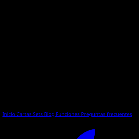
No se encontraron resultados
Busca nombres de Pokemon, sets o tipos de carta.
Idioma
Inicio
Cartas
Sets
Blog
Funciones
Preguntas frecuentes