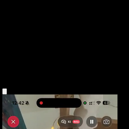
Serena
Fuego Carmesí
Juego de Cartas Coleccionables Pokémon Pocket
#082
Two Star
En Morikura
Trainer
Obtén la app Eyevo