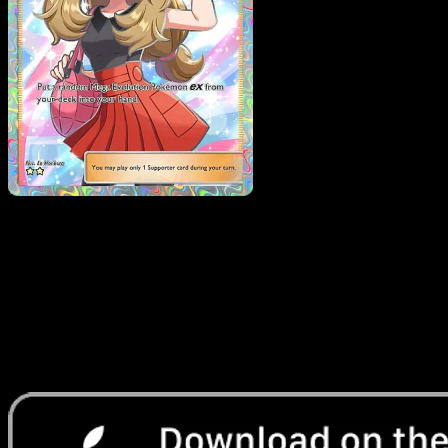
Serena
·
Fuego Carmesí
#082
Descarga Eyevo para escanear cartas al instant
y seguir precios.
Recibe precios en vivo, herramientas de colección y
escaneos rápidos. Abre esta carta exacta en la app o
descarga ahora.