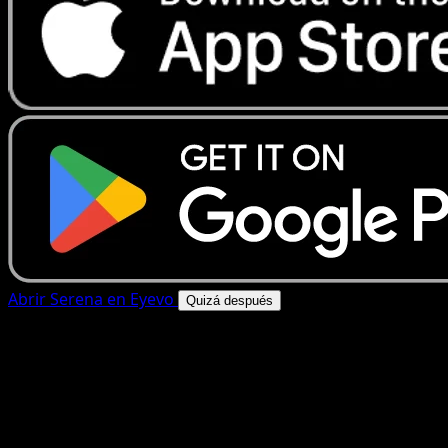
Abrir Serena en Eyevo
Quizá después
4.8★
|
50k+ descargas
|
Gratis
Serena