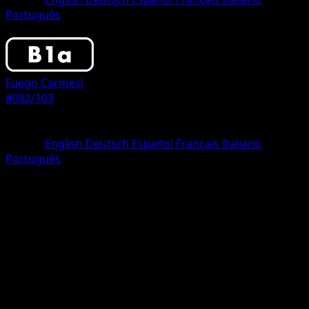
Português
Trainer
Fuego Carmesí
#082/103
Rareza
Two Star
Idioma
English
Deutsch
Español
Français
Italiano
Português