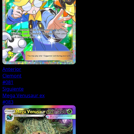
Anterior
Clemont
#081
Siguiente
Mega Venusaur ex
#083