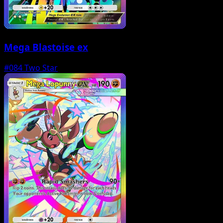
Mega Blastoise ex
#084
Two Star