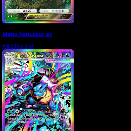
Mega Venusaur ex
#083
Two Star