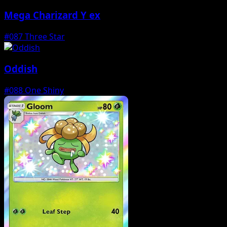
Mega Charizard Y ex
#087
Three Star
Oddish
#088
One Shiny