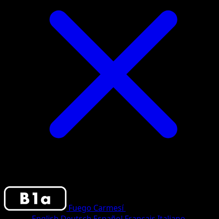
Fuego Carmesí
•
#082/103
•
Two Star
Idioma
English
Deutsch
Español
Français
Italiano