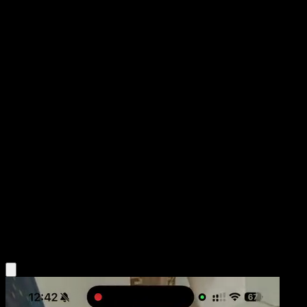
Furfrou
Fuego Carmesí
Juego de Cartas Coleccionables Pokémon Pocket
#065
Two Diamond
Kazumasa Yasukuni
Pokemon
Basic
Colorless
Obtén la app Eyevo