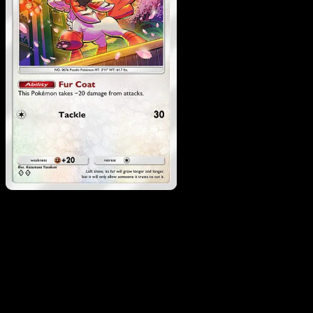
Furfrou
·
Fuego Carmesí
#065
Descarga Eyevo para escanear cartas al instant
y seguir precios.
Recibe precios en vivo, herramientas de colección y
escaneos rápidos. Abre esta carta exacta en la app o
descarga ahora.