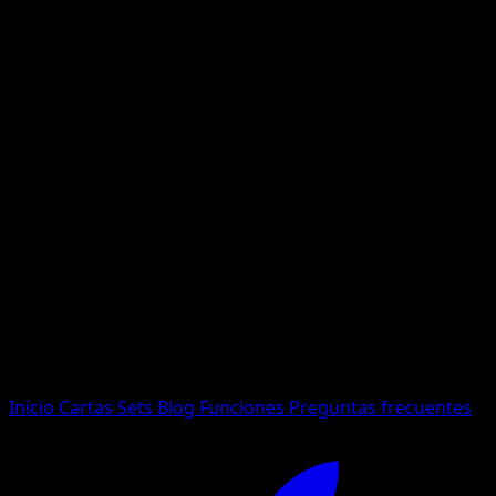
No se encontraron resultados
Busca nombres de Pokemon, sets o tipos de carta.
Idioma
Inicio
Cartas
Sets
Blog
Funciones
Preguntas frecuentes