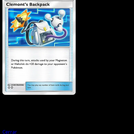
Pokemon
Basic
Furfrou
Cerrar