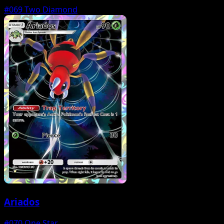
#069
Two Diamond
Ariados
#070
One Star