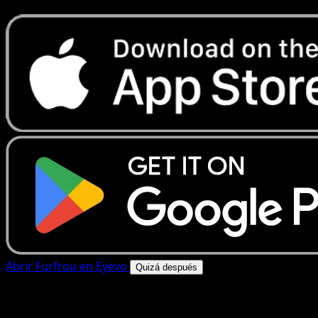
Abrir Furfrou en Eyevo
Quizá después
4.8★
|
50k+ descargas
|
Gratis
Furfrou