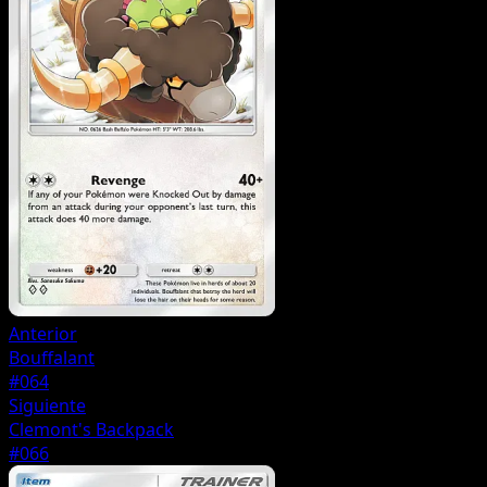
Anterior
Bouffalant
#064
Siguiente
Clemont's Backpack
#066