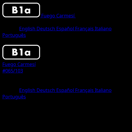
Fuego Carmesí
•
#065/103
•
Two
Diamond
Idioma
English
Deutsch
Español
Français
Italiano
Português
Pokemon
Basic
Fuego Carmesí
#065/103
Rareza
Two Diamond
Idioma
English
Deutsch
Español
Français
Italiano
Português