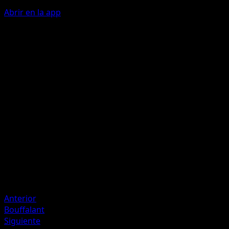
Abrir en la app
Ability
Fur Coat
Tackle
C
30
Artista
Kazumasa Yasukuni
HP
70
Retirada
Debilidad
Fighting +20
Anterior
Bouffalant
Siguiente