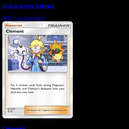
Quick-Grow Extract
#067
Two Diamond
Clemont