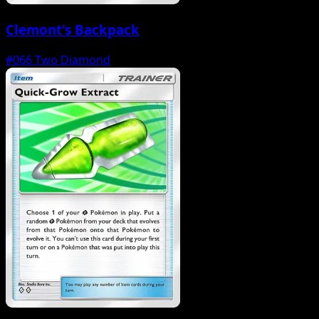
Clemont's Backpack
#066
Two Diamond