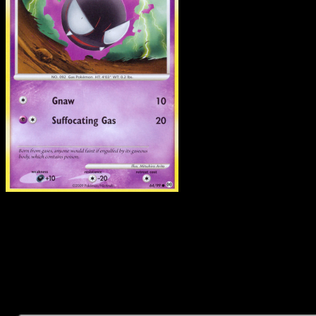
Gastly
·
Arceus
#64
Descarga Eyevo para escanear cartas al instant
y seguir precios.
Recibe precios en vivo, herramientas de colección y
escaneos rápidos. Abre esta carta exacta en la app o
descarga ahora.