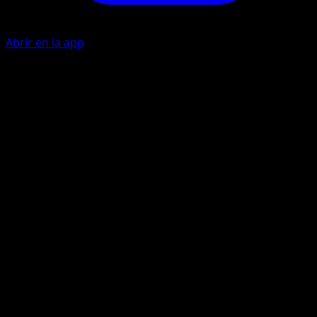
Abrir en la app
Gnaw
C
10
Suffocating Gas
P
C
20
Artista
Mitsuhiro Arita
HP
50
Retirada
Debilidad
Darkness +10