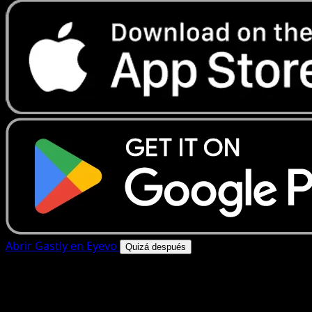
Abrir Gastly en Eyevo
Quizá después
4.8★
|
50k+ descargas
|
Gratis
Gastly