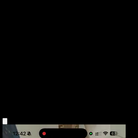
Gastly
Arceus
Platino
#64
Common
Mitsuhiro Arita
Pokemon
Basic
Psychic
Obtén la app Eyevo