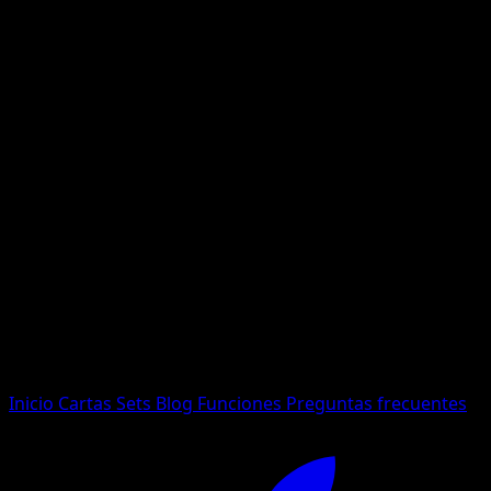
No se encontraron resultados
Busca nombres de Pokemon, sets o tipos de carta.
Idioma
Inicio
Cartas
Sets
Blog
Funciones
Preguntas frecuentes