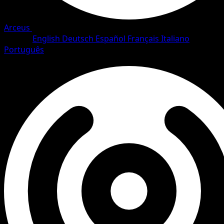
Arceus
•
#64/111
•
Common
Idioma
English
Deutsch
Español
Français
Italiano
Português
Pokemon
Basic