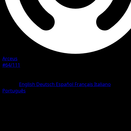
Arceus
#64/111
Rareza
Common
Idioma
English
Deutsch
Español
Français
Italiano
Português