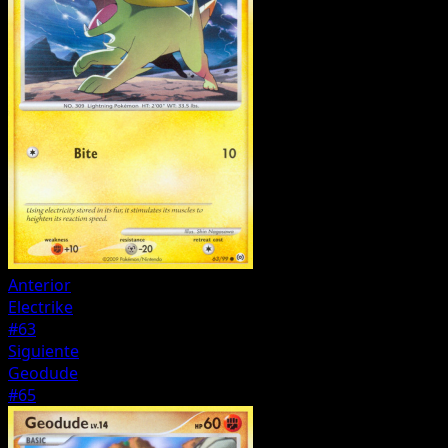
Anterior
Electrike
#63
Siguiente
Geodude
#65