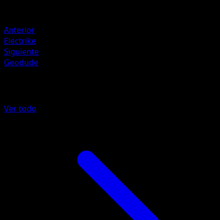
Resistencia
Colorless -20
Anterior
Electrike
Siguiente
Geodude
Más de Arceus
Ver todo