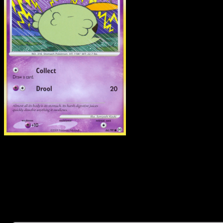
Gulpin
·
Arceus
#66
Descarga Eyevo para escanear cartas al instant
y seguir precios.
Recibe precios en vivo, herramientas de colección y
escaneos rápidos. Abre esta carta exacta en la app o
descarga ahora.