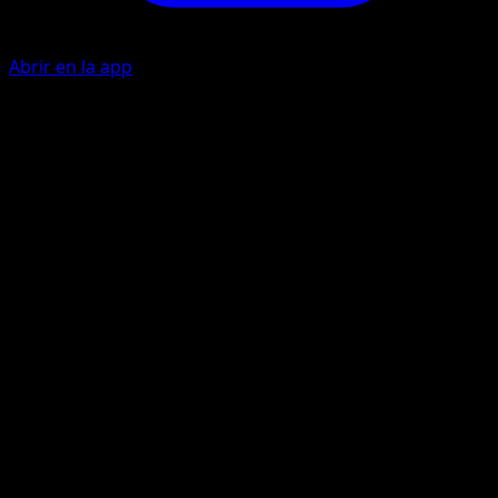
Abrir en la app
Collect
C
Draw a card.
Drool
P
C
20
Artista
Sumiyoshi Kizuki
HP
60
Retirada
Debilidad