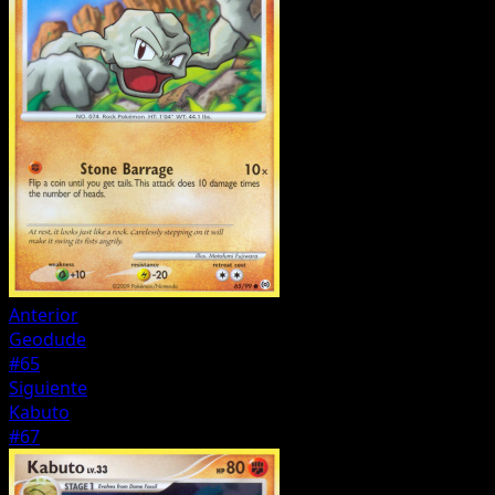
Anterior
Geodude
#65
Siguiente
Kabuto
#67