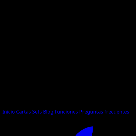
No se encontraron resultados
Busca nombres de Pokemon, sets o tipos de carta.
Idioma
Inicio
Cartas
Sets
Blog
Funciones
Preguntas frecuentes