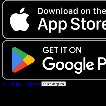
Abrir Gulpin en Eyevo
Quizá después
4.8★
|
50k+ descargas
|
Gratis
Gulpin