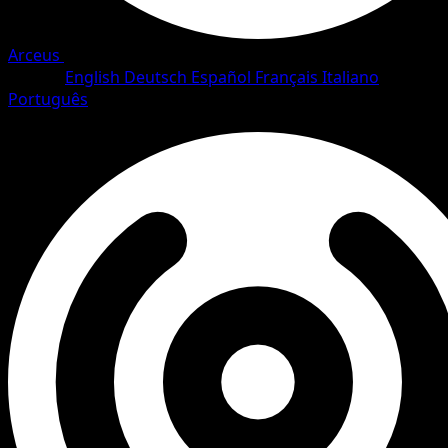
Arceus
•
#66/111
•
Common
Idioma
English
Deutsch
Español
Français
Italiano
Português
Pokemon
Basic