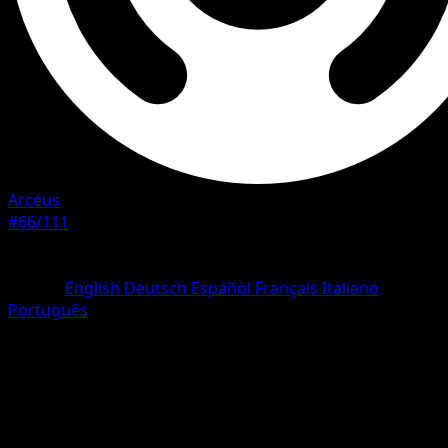
Arceus
#66/111
Rareza
Common
Idioma
English
Deutsch
Español
Français
Italiano
Português