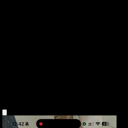
Gulpin
Arceus
Platino
#66
Common
Sumiyoshi Kizuki
Pokemon
Basic
Psychic
Obtén la app Eyevo