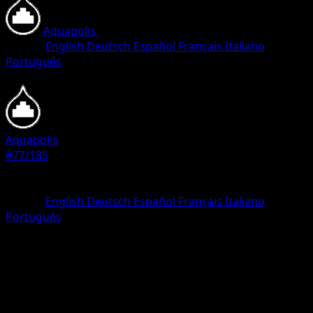
Aquapolis
•
#77/185
•
Common
Idioma
English
Deutsch
Español
Français
Italiano
Português
Pokemon
Basic
Aquapolis
#77/185
Rareza
Common
Idioma
English
Deutsch
Español
Français
Italiano
Português