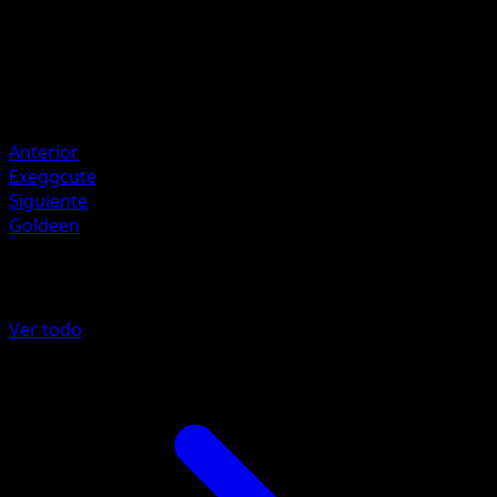
Sumiyoshi Kizuki
HP
50
Retirada
Debilidad
Psychic ×2
Anterior
Exeggcute
Siguiente
Goldeen
Más de Aquapolis
Ver todo