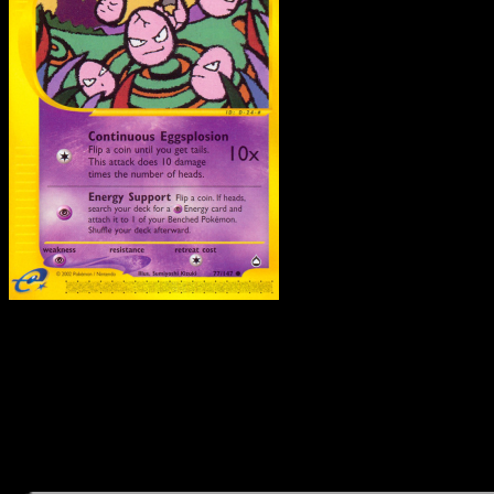
Exeggcute
·
Aquapolis
#7
Descarga Eyevo para escanear cartas al instant
y seguir precios.
Recibe precios en vivo, herramientas de colección y
escaneos rápidos. Abre esta carta exacta en la app o
descarga ahora.