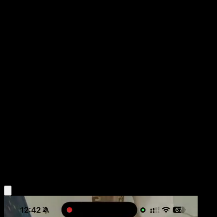
Exeggcute
Aquapolis
E-Card
#77
Common
Sumiyoshi Kizuki
Pokemon
Basic
Psychic
Obtén la app Eyevo