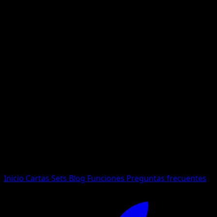
No se encontraron resultados
Busca nombres de Pokemon, sets o tipos de carta.
Idioma
Inicio
Cartas
Sets
Blog
Funciones
Preguntas frecuentes