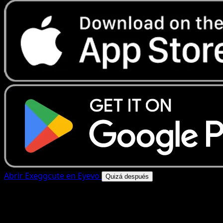
Abrir Exeggcute en Eyevo
Quizá después
4.8★
|
50k+ descargas
|
Gratis
Exeggcute