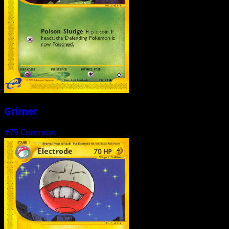
Grimer
#79
Common