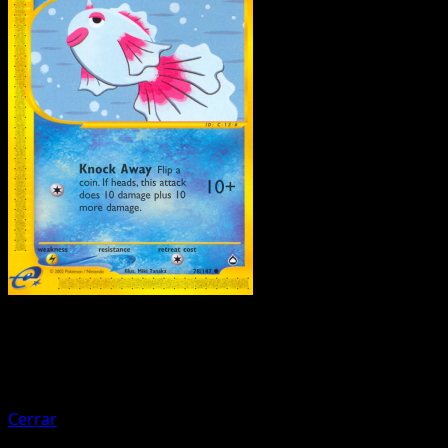
Pokemon
Basic
Exeggcute
Cerrar