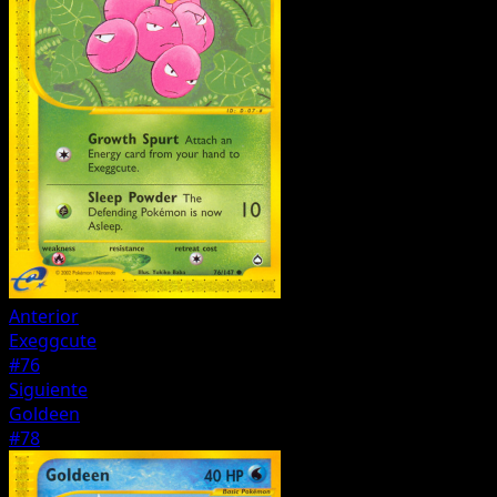
Anterior
Exeggcute
#76
Siguiente
Goldeen
#78