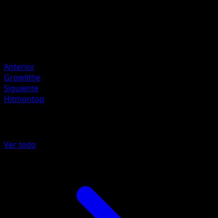
Tomokazu Komiya
HP
60
Retirada
Debilidad
Psychic ×2
Anterior
Growlithe
Siguiente
Hitmontop
Más de Aquapolis
Ver todo