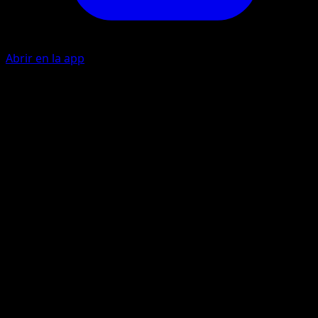
Abrir en la app
Rush
C
F
10x
Flip 5 coins. This attack does 10 damage times the numbe
of heads. Hitmonchan can't attack during your next turn.
Smash Punch
C
C
C
50
Flip a coin. If tails, this attack does nothing.
Artista