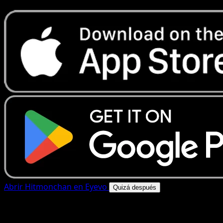
Abrir Hitmonchan en Eyevo
Quizá después
4.8★
|
50k+ descargas
|
Gratis
Hitmonchan