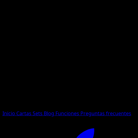
No se encontraron resultados
Busca nombres de Pokemon, sets o tipos de carta.
Idioma
Inicio
Cartas
Sets
Blog
Funciones
Preguntas frecuentes