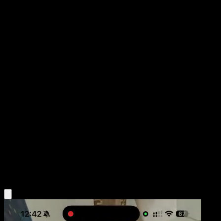
Hitmonchan
Aquapolis
E-Card
#81
Common
Tomokazu Komiya
Pokemon
Basic
Fighting
Obtén la app Eyevo