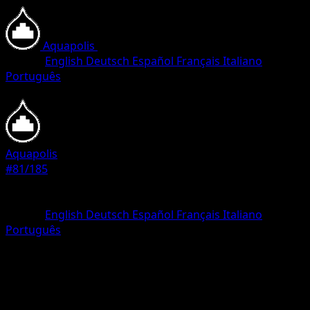
Aquapolis
•
#81/185
•
Common
Idioma
English
Deutsch
Español
Français
Italiano
Português
Pokemon
Basic
Aquapolis
#81/185
Rareza
Common
Idioma
English
Deutsch
Español
Français
Italiano
Português