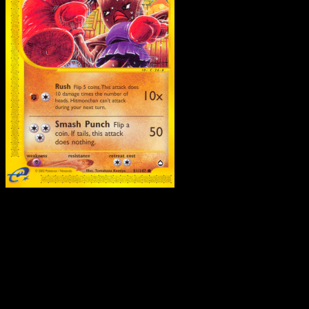
Hitmonchan
·
Aquapolis
#81
Descarga Eyevo para escanear cartas al instant
y seguir precios.
Recibe precios en vivo, herramientas de colección y
escaneos rápidos. Abre esta carta exacta en la app o
descarga ahora.