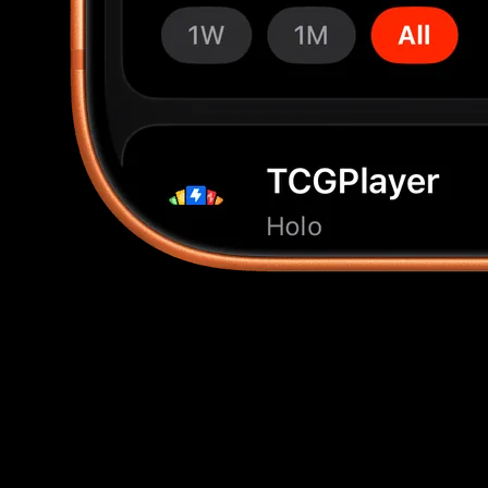
Jedes Druckbild, bepreist
Normal, holo, reverse holo, 1. Edition, Unlimited und
graded Varianten haben jeweils ihren eigenen Live-
Marktwert.
Auswahl direkt im Scanner