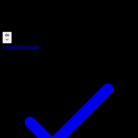
Keine Ergebnisse
Suche nach Pokemon-Namen, Set-Namen oder Kartentyp
Sprache
de
English
Deutsch