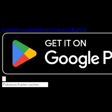
Español
Français
Italiano
Português
日本語
中文