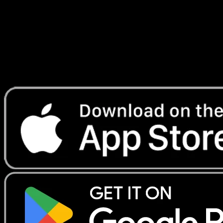
Ältere Sets sind nicht vergessen. 1st-Edition-Stempel,
Shadowless-Drucke, Base-Set-Karten ohne
Seltenheitssymbol und Crystal-Type-Karten aus Skyridge
werden alle als eigene Varianten mit eigenen
Preispunkten getrackt.
Hol dir Eyevo aufs Smartphone