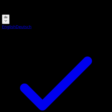
Suche nach Pokemon-Namen, Set-Namen oder Kartentyp
de
English
Deutsch