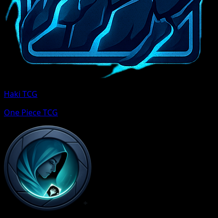
Haki TCG
One Piece TCG