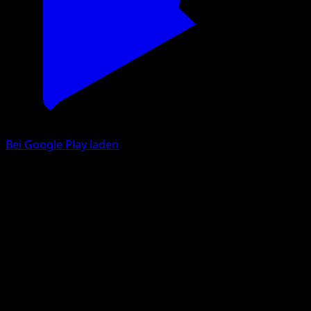
Bei Google Play laden
Preis antippen, Variante
wechseln
Deine Sammlung merkt sich jetzt, welches Druckbild du
besitzt. Die Preise folgen der Variante — holo, reverse
holo, 1. Edition, graded Karten und mehr.